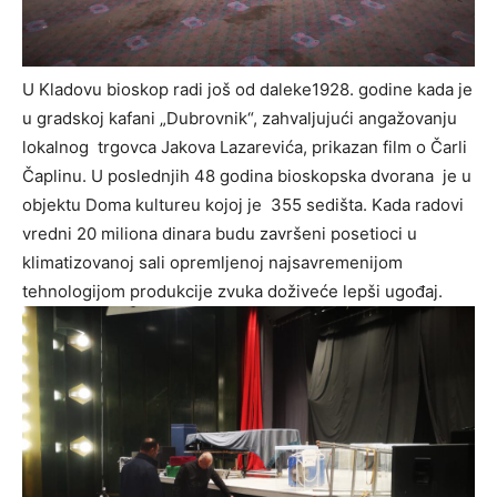
U Kladovu bioskop radi još od daleke1928. godine kada je
u gradskoj kafani „Dubrovnik“, zahvaljujući angažovanju
lokalnog trgovca Jakova Lazarevića, prikazan film o Čarli
Čaplinu. U poslednjih 48 godina bioskopska dvorana je u
objektu Doma kultureu kojoj je 355 sedišta. Kada radovi
vredni 20 miliona dinara budu završeni posetioci u
klimatizovanoj sali opremljenoj najsavremenijom
tehnologijom produkcije zvuka doživeće lepši ugođaj.