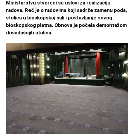
Ministarstvu stvoreni su uslovi za realizaciju
radova. Reč je o radovima koji sadrže zamenu poda,
stolica u bioskopskoj sali i postavljanje novog
bioskopskog platna. Obnova je počela demontažom
dosadašnjih stolica.