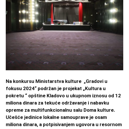
Na konkursu Ministarstva kulture „Gradovi u
fokusu 2024“ podržan je projekat „Kultura u
pokretu “ opštine Kladovo u ukupnom iznosu od 12
miliona dinara za tekuće održavanje i nabavku
opreme za multifunkcionalnu salu Doma kulture.
Učešće jedinice lokalne samouprave je osam
miliona dinara, a potpisivanjem ugovora u resornom