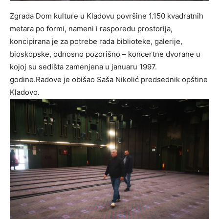
Zgrada Dom kulture u Kladovu površine 1.150 kvadratnih
metara po formi, nameni i rasporedu prostorija,
koncipirana je za potrebe rada biblioteke, galerije,
bioskopske, odnosno pozorišno – koncertne dvorane u
kojoj su sedišta zamenjena u januaru 1997.
godine.Radove je obišao Saša Nikolić predsednik opštine
Kladovo.