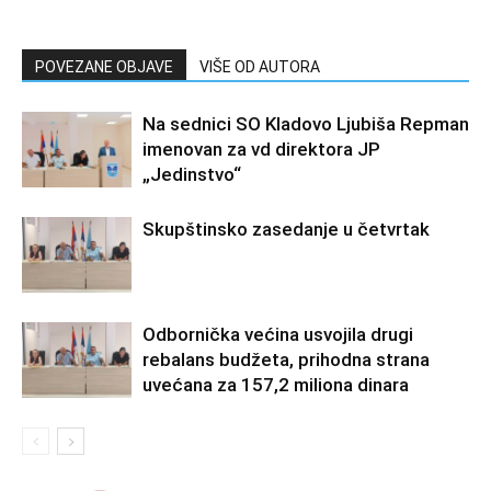
POVEZANE OBJAVE
VIŠE OD AUTORA
Na sednici SO Kladovo Ljubiša Repman
imenovan za vd direktora JP
„Jedinstvo“
Skupštinsko zasedanje u četvrtak
Odbornička većina usvojila drugi
rebalans budžeta, prihodna strana
uvećana za 157,2 miliona dinara