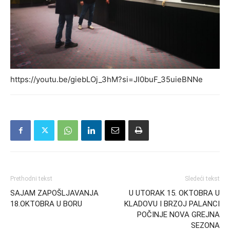
https://youtu.be/giebLOj_3hM?si=JI0buF_35uieBNNe
Prethodni tekst
Sledeći tekst
SAJAM ZAPOŠLJAVANJA
U UTORAK 15. OKTOBRA U
18.OKTOBRA U BORU
KLADOVU I BRZOJ PALANCI
POČINJE NOVA GREJNA
SEZONA