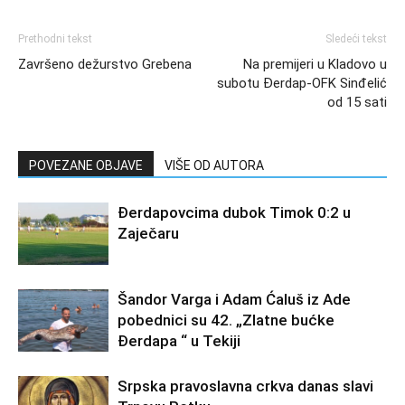
Prethodni tekst
Sledeći tekst
Završeno dežurstvo Grebena
Na premijeri u Kladovo u
subotu Đerdap-OFK Sinđelić
od 15 sati
POVEZANE OBJAVE
VIŠE OD AUTORA
Đerdapovcima dubok Timok 0:2 u
Zaječaru
Šandor Varga i Adam Ćaluš iz Ade
pobednici su 42. „Zlatne bućke
Đerdapa “ u Tekiji
Srpska pravoslavna crkva danas slavi