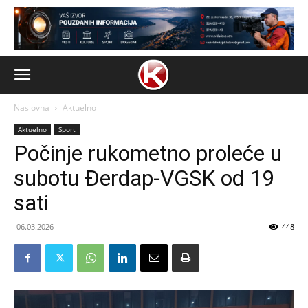
Naslovna
Aktuelno
Aktuelno
Sport
Počinje rukometno proleće u
subotu Đerdap-VGSK od 19
sati
06.03.2026
448