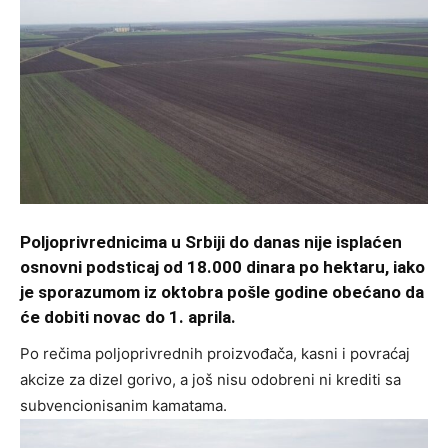
Poljoprivrednicima u Srbiji do danas nije isplaćen
osnovni podsticaj od 18.000 dinara po hektaru, iako
je sporazumom iz oktobra pošle godine obećano da
će dobiti novac do 1. aprila.
Po rečima poljoprivrednih proizvođača, kasni i povraćaj
akcize za dizel gorivo, a još nisu odobreni ni krediti sa
subvencionisanim kamatama.