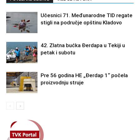
Učesnici 71. Međunarodne TID regate
stigli na područje opštinu Kladovo
42. Zlatna bućka Đerdapa u Tekiji u
petak i subotu
Pre 56 godina HE „Đerdap 1“ počela
proizvodnju struje