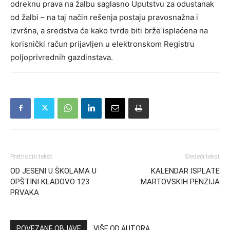
odreknu prava na žalbu saglasno Uputstvu za odustanak
od žalbi – na taj način rešenja postaju pravosnažna i
izvršna, a sredstva će kako tvrde biti brže isplaćena na
korisnički račun prijavljen u elektronskom Registru
poljoprivrednih gazdinstava.
Prethodni tekst
Sledeći tekst
OD JESENI U ŠKOLAMA U
KALENDAR ISPLATE
OPŠTINI KLADOVO 123
MARTOVSKIH PENZIJA
PRVAKA
POVEZANE OBJAVE
VIŠE OD AUTORA