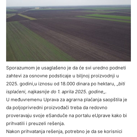
Sporazumom je usaglašeno je da će svi uredno podneti
zahtevi za osnovne podsticaje u biljnoj proizvodnji u
2025. godini,u iznosu od 18.000 dinara po hektaru, „
biti
isplaćeni, najkasnije do 1. aprila 2025. godine
„.
U međuvremenu Uprava za agrarna plaćanja saopštila je
da poljoprivredni proizvođači treba da redovno
proveravaju svoje eSanduče na portalu eUprave kako bi
prihvatili i preuzeli rešenja.
Nakon prihvatanja rešenja, potrebno je da se korisnici