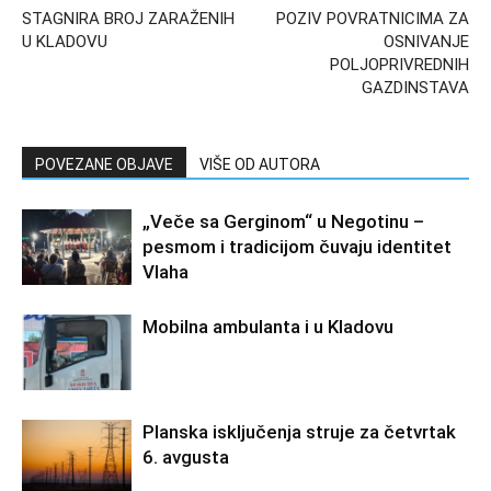
STAGNIRA BROJ ZARAŽENIH
POZIV POVRATNICIMA ZA
U KLADOVU
OSNIVANJE
POLJOPRIVREDNIH
GAZDINSTAVA
POVEZANE OBJAVE
VIŠE OD AUTORA
„Veče sa Gerginom“ u Negotinu –
pesmom i tradicijom čuvaju identitet
Vlaha
Mobilna ambulanta i u Kladovu
Planska isključenja struje za četvrtak
6. avgusta