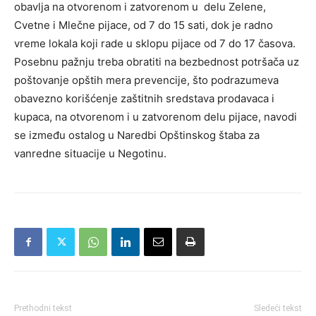
obavlja na otvorenom i zatvorenom u delu Zelene,
Cvetne i Mlečne pijace, od 7 do 15 sati, dok je radno
vreme lokala koji rade u sklopu pijace od 7 do 17 časova.
Posebnu pažnju treba obratiti na bezbednost potršača uz
poštovanje opštih mera prevencije, što podrazumeva
obavezno korišćenje zaštitnih sredstava prodavaca i
kupaca, na otvorenom i u zatvorenom delu pijace, navodi
se između ostalog u Naredbi Opštinskog štaba za
vanredne situacije u Negotinu.
Prethodni tekst
Sledeći tekst