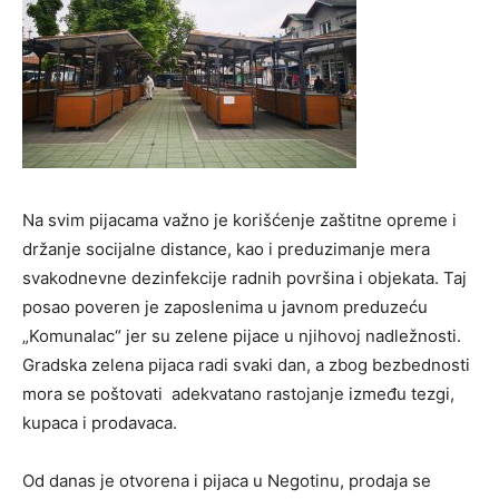
Na svim pijacama važno je korišćenje zaštitne opreme i
držanje socijalne distance, kao i preduzimanje mera
svakodnevne dezinfekcije radnih površina i objekata. Taj
posao poveren je zaposlenima u javnom preduzeću
„Komunalac“ jer su zelene pijace u njihovoj nadležnosti.
Gradska zelena pijaca radi svaki dan, a zbog bezbednosti
mora se poštovati adekvatano rastojanje između tezgi,
kupaca i prodavaca.
Od danas je otvorena i pijaca u Negotinu, prodaja se