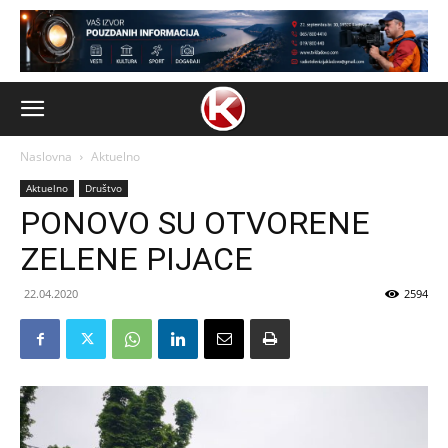
Naslovna
Aktuelno
Aktuelno
Društvo
PONOVO SU OTVORENE
ZELENE PIJACE
22.04.2020
2594