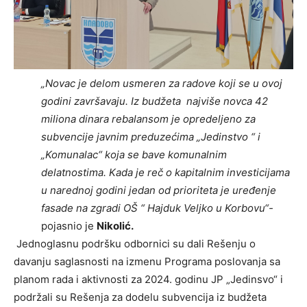
„Novac je delom usmeren za radove koji se u ovoj
godini završavaju.
Iz budžeta najviše novca 42
miliona dinara rebalansom je opredeljeno za
subvencije javnim preduzećima „Jedinstvo “ i
„Komunalac“ koja se bave komunalnim
delatnostima. Kada je reč o kapitalnim investicijama
u narednoj godini jedan od prioriteta je uređenje
fasade na zgradi OŠ “ Hajduk Veljko u Korbovu“-
pojasnio je
Nikolić.
Jednoglasnu podršku odbornici su dali Rešenju o
davanju saglasnosti na izmenu Programa poslovanja sa
planom rada i aktivnosti za 2024. godinu JP „Jedinsvo“ i
podržali su Rešenja za dodelu subvencija iz budžeta