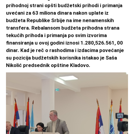
prihodnoj strani opšti budžetski prihodi i primanja
uvećani za 63 miliona dinara nakon uplate iz
budžeta Republike Srbije na ime nenamenskih
transfera. Rebalansom budžeta prihodna strana
tekućih prihoda i primanja po svim izvorima
finansiranja u ovoj godini iznosi 1.280,526.561, 00
dinar. Kad je reč o rashodima i izdacima povećanje
su pozicija budžetskih korisnika istakao je Saša
Nikolić predsednik opštine Kladovo.