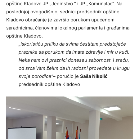
opštine Kladovo JP „Jedinstvo “ i JP „Komunalac“. Na
poslednjoj ovogodišnjoj sednici predsednik opštine
Kladovo obraćanje je završio porukom upućenom
saradnicima, članovima lokalnog parlamenta i građanima
opštine Kladovo.
„Iskoristiću priliku da svima čestitam predstojeće
praznike sa porukom da imate zdravlje i mir u kući.
Neka nam ovi praznici doneseu sabornost i sreću,
od srca Vam želim da ih radosni provedete u krugu
svoje porodice“
– poručio je
Saša Nikolić
predsednik opštine Kladovo