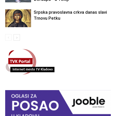
Srpska pravoslavna crkva danas slavi
Trnovu Petku