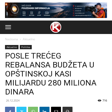
Naslovna
Aktuelno
Aktuelno
Politika
POSLE TREĆEG
REBALANSA BUDŽETA U
OPŠTINSKOJ KASI
MILIJARDU 280 MILIONA
DINARA
26.12.2024
716