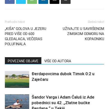
Prethodni tekst
Sledeći tekst
„KIŠA“ GOLOVA U JEZERU
UŽIVAJTE U SAVRŠENOM
PRED VIŠE OD 600
ZIMSKOM ODMORU NA
GLEDALACA, VEČERAS
KOPAONIKU
POLUFINALA
POVEZANE OBJAVE
VIŠE OD AUTORA
Đerdapovcima dubok Timok 0:2 u
Zaječaru
Šandor Varga i Adam Ćaluš iz Ade
pobednici su 42. „Zlatne bućke
Đerdapa “ u Tekiji