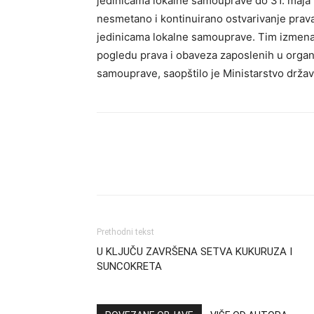
jedinicama lokalne samouprave do 31. maja
nesmetano i kontinuirano ostvarivanje prav
jedinicama lokalne samouprave. Tim izmena
pogledu prava i obaveza zaposlenih u organ
samouprave, saopštilo je Ministarstvo drža
Prethodni tekst
U KLJUČU ZAVRŠENA SETVA KUKURUZA I
SUNCOKRETA