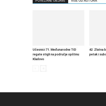
POVEZANE OBJAVE
VIŠE OD AUTORA
Učesnici 71. Međunarodne TID
42. Zlatna 
regate stigli na područje opštinu
petak i sub
Kladovo