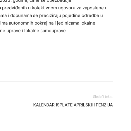
 2023. godine, čime se obezbeđuje
a predviđenih u kolektivnom ugovoru za zaposlene u
ma i dopunama se preciziraju pojedine odredbe u
ima autonomnih pokrajina i jedinicama lokalne
vne uprave i lokalne samouprave
Sledeći tekst
KALENDAR ISPLATE APRILSKIH PENZIJA