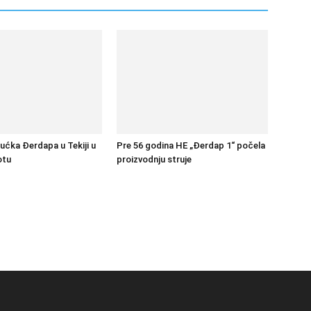
bućka Đerdapa u Tekiji u
Pre 56 godina HE „Đerdap 1“ počela
otu
proizvodnju struje