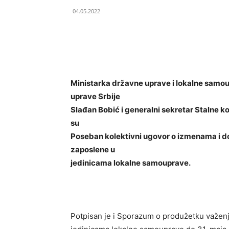
04.05.2022
Ministarka državne uprave i lokalne samo
uprave Srbije
Slađan Bobić i generalni sekretar Stalne ko
su
Poseban kolektivni ugovor o izmenama i 
zaposlene u
jedinicama lokalne samouprave.
Potpisan je i Sporazum o produžetku važen