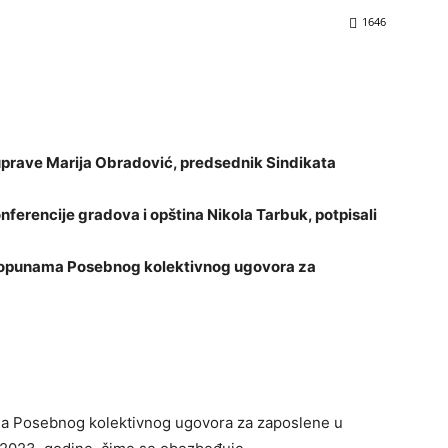
1646
uprave Marija Obradović, predsednik Sindikata
nferencije gradova i opština Nikola Tarbuk, potpisali
dopunama Posebnog kolektivnog ugovora za
ja Posebnog kolektivnog ugovora za zaposlene u