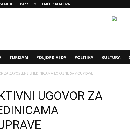
ZA MEDIJE
IMPRESUM
PRIČE IZ KLADOVA
A
TURIZAM
POLJOPRIVEDA
POLITIKA
KULTURA
OR ZA ZAPOSLENE U JEDINICAMA LOKALNE SAMOUPRAVE
KTIVNI UGOVOR ZA
EDINICAMA
UPRAVE