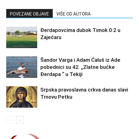
POVEZANE OBJAVE
VIŠE OD AUTORA
Đerdapovcima dubok Timok 0:2 u
Zaječaru
Šandor Varga i Adam Ćaluš iz Ade
pobednici su 42. „Zlatne bućke
Đerdapa “ u Tekiji
Srpska pravoslavna crkva danas slavi
Trnovu Petku