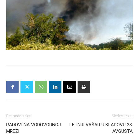
Prethodni tekst
Sledeći tekst
RADOVI NA VODOVODNOJ
LETNJI VAŠAR U KLADOVU 28.
MREŽI
AVGUSTA