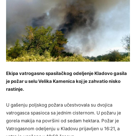
Ekipa vatrogasno spasilačkog odeljenje Kladovo gasila
je požar u selu Velika Kamenica koj je zahvatio nisko
rastinje.
U gašenju poljskog požara učestvovala su dvojica
vatrogasca spasioca sa jednim cisternom. U požaru je
gorela makija na površini od sedam hektara. Požar je
Vatrogasnom odeljenju u Kladovu prijavljen u 16:21, a