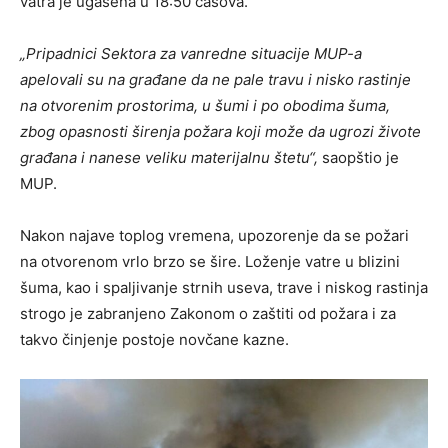
vatra je ugašena u 18:50 časova.
„Pripadnici Sektora za vanredne situacije MUP-a
apelovali su na građane da ne pale travu i nisko rastinje
na otvorenim prostorima, u šumi i po obodima šuma,
zbog opasnosti širenja požara koji može da ugrozi živote
građana i nanese veliku materijalnu štetu“,
saopštio je
MUP.
Nakon najave toplog vremena, upozorenje da se požari
na otvorenom vrlo brzo se šire. Loženje vatre u blizini
šuma, kao i spaljivanje strnih useva, trave i niskog rastinja
strogo je zabranjeno Zakonom o zaštiti od požara i za
takvo činjenje postoje novčane kazne.