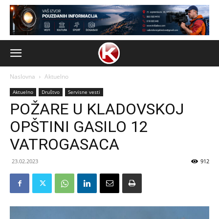
Naslovna
Aktuelno
Aktuelno
Društvo
Servisne vesti
POŽARE U KLADOVSKOJ
OPŠTINI GASILO 12
VATROGASACA
23.02.2023
912