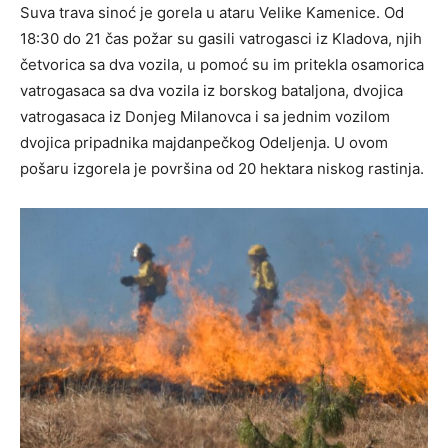
Suva trava sinoć je gorela u ataru Velike Kamenice. Od
18:30 do 21 čas požar su gasili vatrogasci iz Kladova, njih
četvorica sa dva vozila, u pomoć su im pritekla osamorica
vatrogasaca sa dva vozila iz borskog bataljona, dvojica
vatrogasaca iz Donjeg Milanovca i sa jednim vozilom
dvojica pripadnika majdanpečkog Odeljenja. U ovom
pošaru izgorela je površina od 20 hektara niskog rastinja.