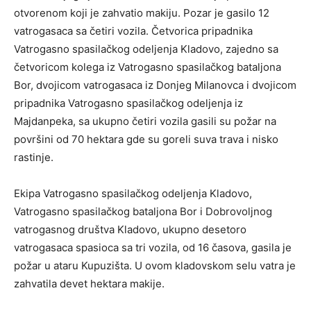
otvorenom koji je zahvatio makiju. Pozar je gasilo 12
vatrogasaca sa četiri vozila. Četvorica pripadnika
Vatrogasno spasilačkog odeljenja Kladovo, zajedno sa
četvoricom kolega iz Vatrogasno spasilačkog bataljona
Bor, dvojicom vatrogasaca iz Donjeg Milanovca i dvojicom
pripadnika Vatrogasno spasilačkog odeljenja iz
Majdanpeka, sa ukupno četiri vozila gasili su požar na
površini od 70 hektara gde su goreli suva trava i nisko
rastinje.
Ekipa Vatrogasno spasilačkog odeljenja Kladovo,
Vatrogasno spasilačkog bataljona Bor i Dobrovoljnog
vatrogasnog društva Kladovo, ukupno desetoro
vatrogasaca spasioca sa tri vozila, od 16 časova, gasila je
požar u ataru Kupuzišta. U ovom kladovskom selu vatra je
zahvatila devet hektara makije.