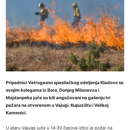
Pripadnici Vatrogasno spasilačkog odeljenja Kladovo sa
svojim kolegama iz Bora, Donjeg Milanovca i
Majdanpeka juče su bili angažovani na gašenju tri
požara na otvorenom u Vajugi, Kupuzištu i Velikoj
Kamenici.
U ataru Vajuge juče u 14:30 časova izbio je požar na