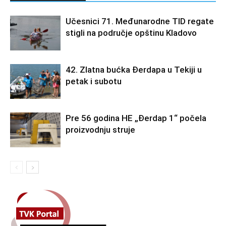
Učesnici 71. Međunarodne TID regate
stigli na područje opštinu Kladovo
42. Zlatna bućka Đerdapa u Tekiji u
petak i subotu
Pre 56 godina HE „Đerdap 1“ počela
proizvodnju struje