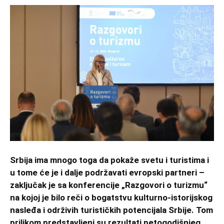
Srbija ima mnogo toga da pokaže svetu i turistima i
u tome će je i dalje podržavati evropski partneri –
zaključak je sa konferencije „Razgovori o turizmu“
na kojoj je bilo reči o bogatstvu kulturno-istorijskog
nasleđa i održivih turističkih potencijala Srbije. Tom
prilikom predstavljeni su rezultati petogodišnjeg