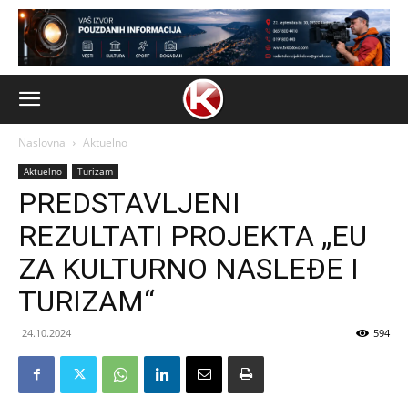
Naslovna
Aktuelno
Aktuelno
Turizam
PREDSTAVLJENI
REZULTATI PROJEKTA „EU
ZA KULTURNO NASLEĐE I
TURIZAM“
24.10.2024
594