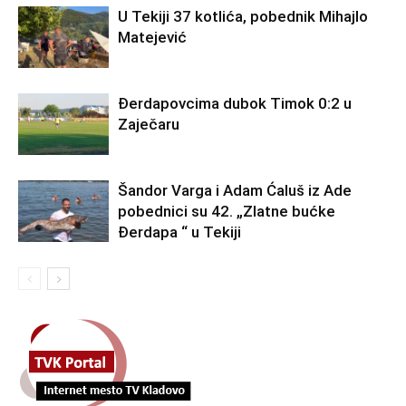
U Tekiji 37 kotlića, pobednik Mihajlo
Matejević
Đerdapovcima dubok Timok 0:2 u
Zaječaru
Šandor Varga i Adam Ćaluš iz Ade
pobednici su 42. „Zlatne bućke
Đerdapa “ u Tekiji