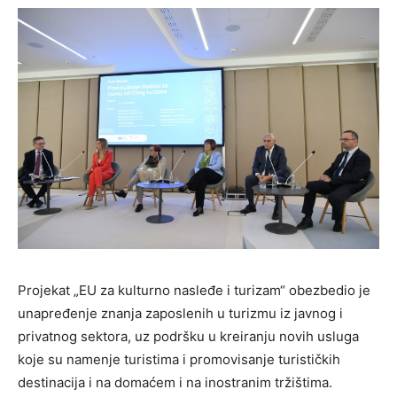
Projekat „EU za kulturno nasleđe i turizam“ obezbedio je
unapređenje znanja zaposlenih u turizmu iz javnog i
privatnog sektora, uz podršku u kreiranju novih usluga
koje su namenje turistima i promovisanje turističkih
destinacija i na domaćem i na inostranim tržištima.