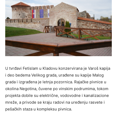
U tvrđavi Fetislam u Kladovu konzervirana je Varoš kapija
i deo bedema Velikog grada, urađene su kapije Malog
grada i izgrađena je letnja pozornica. Rajačke pivnice u
okolina Negotina, čuvene po vinskim podrumima, tokom
projekta dobile su električne, vodovodne i kanalizacione
mreže, a privode se kraju radovi na uređenju rasvete i
pešačkih staza u kompleksu pivnica.