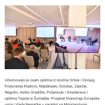
Učestvovalo je osam opština iz Istočne Srbije i Donjeg
Podunavlja Kladovo, Majdanpek, Golubac, Zaječar,
Negotin, Veliko Gradište, Požarevac i Smederevo i
opština Topola iz Šumadije. Projekat finansiraju Evropska
unija i Vlada Nemačke u saradnji sa Ministarstvom