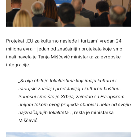
Projekat „EU za kulturno nasleđe i turizam“ vredan 24
miliona evra – jedan od značajnijih projekata koje smo
imali navela je Tanja Miščević ministarka za evropske
integracije.
„Srbija obiluje lokalitetima koji imaju kulturni i
istorijski značaj i predstavljaju kulturnu baštinu.
Ponosni smo što je Srbija, zajedno sa Evropskom
unijom tokom ovog projekta obnovila neke od svojih
najznačajnijih lokaliteta
„, rekla je ministarka
Miščević.