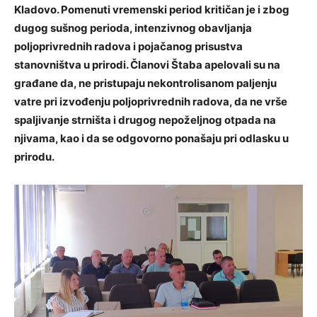
Kladovo. Pomenuti vremenski period kritičan je i zbog
dugog sušnog perioda, intenzivnog obavljanja
poljoprivrednih radova i pojačanog prisustva
stanovništva u prirodi. Članovi Štaba apelovali su na
građane da, ne pristupaju nekontrolisanom paljenju
vatre pri izvođenju poljoprivrednih radova, da ne vrše
spaljivanje strništa i drugog nepoželjnog otpada na
njivama, kao i da se odgovorno ponašaju pri odlasku u
prirodu.