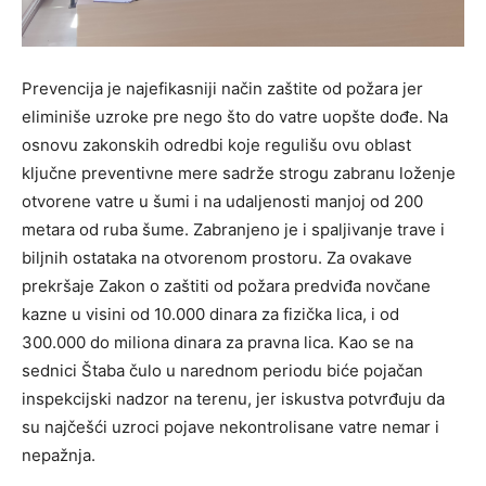
Prevencija je najefikasniji način zaštite od požara jer
eliminiše uzroke pre nego što do vatre uopšte dođe. Na
osnovu zakonskih odredbi koje regulišu ovu oblast
ključne preventivne mere sadrže strogu zabranu loženje
otvorene vatre u šumi i na udaljenosti manjoj od 200
metara od ruba šume. Zabranjeno je i spaljivanje trave i
biljnih ostataka na otvorenom prostoru. Za ovakave
prekršaje Zakon o zaštiti od požara predviđa novčane
kazne u visini od 10.000 dinara za fizička lica, i od
300.000 do miliona dinara za pravna lica. Kao se na
sednici Štaba čulo u narednom periodu biće pojačan
inspekcijski nadzor na terenu, jer iskustva potvrđuju da
su najčešći uzroci pojave nekontrolisane vatre nemar i
nepažnja.