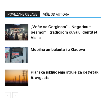
POVEZANE OBJAVE
VIŠE OD AUTORA
„Veče sa Gerginom“ u Negotinu –
pesmom i tradicijom čuvaju identitet
Vlaha
Mobilna ambulanta i u Kladovu
Planska isključenja struje za četvrtak
6. avgusta