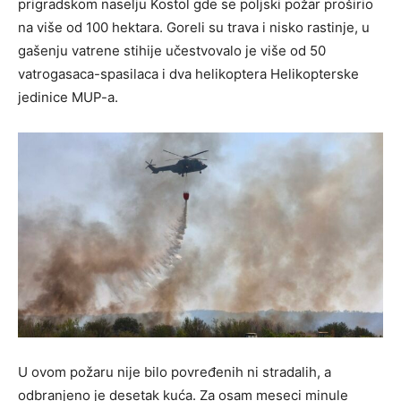
prigradskom naselju Kostol gde se poljski požar proširio
na više od 100 hektara. Goreli su trava i nisko rastinje, u
gašenju vatrene stihije učestvovalo je više od 50
vatrogasaca-spasilaca i dva helikoptera Helikopterske
jedinice MUP-a.
U ovom požaru nije bilo povređenih ni stradalih, a
odbranjeno je desetak kuća. Za osam meseci minule