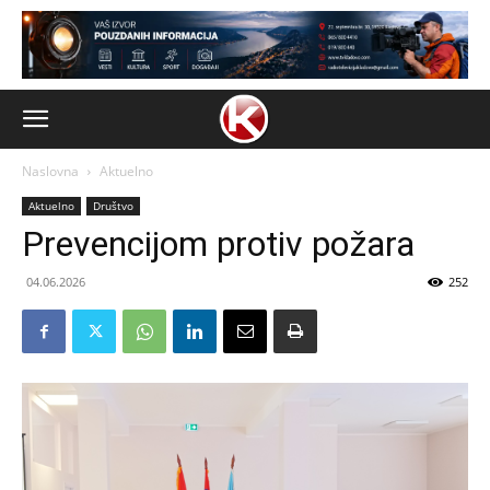
Naslovna
Aktuelno
Aktuelno
Društvo
Prevencijom protiv požara
04.06.2026
252