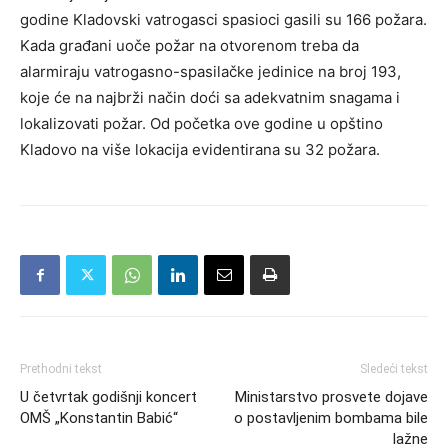
godine Kladovski vatrogasci spasioci gasili su 166 požara.
Kada građani uoče požar na otvorenom treba da
alarmiraju vatrogasno-spasilačke jedinice na broj 193,
koje će na najbrži način doći sa adekvatnim snagama i
lokalizovati požar. Od početka ove godine u opštino
Kladovo na više lokacija evidentirana su 32 požara.
Prethodni tekst
Sledeći tekst
U četvrtak godišnji koncert
Ministarstvo prosvete dojave
OMŠ „Konstantin Babić“
o postavljenim bombama bile
lažne