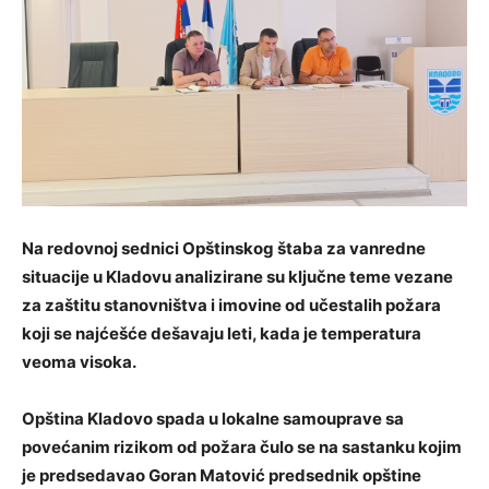
Na redovnoj sednici Opštinskog štaba za vanredne
situacije u Kladovu analizirane su ključne teme vezane
za zaštitu stanovništva i imovine od učestalih požara
koji se najćešće dešavaju leti, kada је temperaturа
veoma visokа.
Opština Kladovo spada u lokalne samouprave sa
povećanim rizikom od požara čulo se na sastanku kojim
je predsedavao Goran Matović predsednik opštine