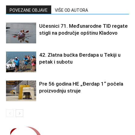
POVEZANE OBJAVE
VIŠE OD AUTORA
Učesnici 71. Međunarodne TID regate
stigli na područje opštinu Kladovo
42. Zlatna bućka Đerdapa u Tekiji u
petak i subotu
Pre 56 godina HE „Đerdap 1“ počela
proizvodnju struje