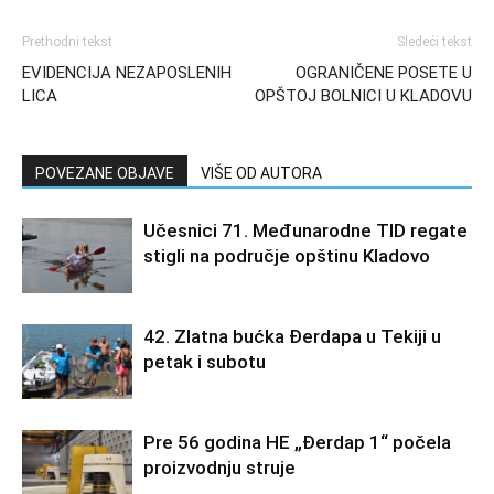
Prethodni tekst
Sledeći tekst
EVIDENCIJA NEZAPOSLENIH
OGRANIČENE POSETE U
LICA
OPŠTOJ BOLNICI U KLADOVU
POVEZANE OBJAVE
VIŠE OD AUTORA
Učesnici 71. Međunarodne TID regate
stigli na područje opštinu Kladovo
42. Zlatna bućka Đerdapa u Tekiji u
petak i subotu
Pre 56 godina HE „Đerdap 1“ počela
proizvodnju struje