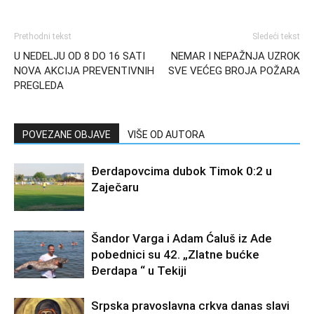
Prethodni tekst
Sledeći tekst
U NEDELJU OD 8 DO 16 SATI
NEMAR I NEPAŽNJA UZROK
NOVA AKCIJA PREVENTIVNIH
SVE VEĆEG BROJA POŽARA
PREGLEDA
POVEZANE OBJAVE
VIŠE OD AUTORA
Đerdapovcima dubok Timok 0:2 u
Zaječaru
Šandor Varga i Adam Ćaluš iz Ade
pobednici su 42. „Zlatne bućke
Đerdapa “ u Tekiji
Srpska pravoslavna crkva danas slavi