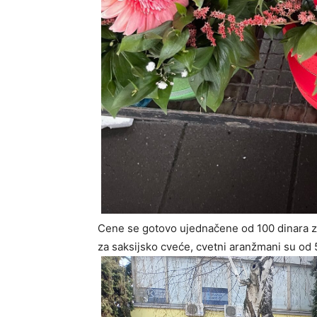
Cene se gotovo ujednačene od 100 dinara za
za saksijsko cveće, cvetni aranžmani su od 