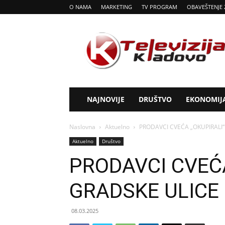
O NAMA
MARKETING
TV PROGRAM
OBAVEŠTENJE 
Tv
Kladovo
NAJNOVIJE
DRUŠTVO
EKONOMIJ
Naslovna
Aktuelno
PRODAVCI CVEĆA „OKUPIRALI“
Aktuelno
Društvo
PRODAVCI CVEĆA
GRADSKE ULICE
08.03.2025