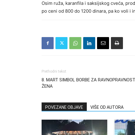
Osim ruža, karanfila i saksijskog cveća, prod
po ceni od 800 do 1200 dinara, pa ko voli i i
Prethodni tekst
8. MART SIMBOL BORBE ZA RAVNOPRAVNOS
ŽENA
POVEZANE OBJAVE
VIŠE OD AUTORA