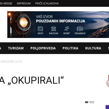
ZA MEDIJE
IMPRESUM
PRIČE IZ KLADOVA
A
TURIZAM
POLJOPRIVEDA
POLITIKA
KULTURA
 GRADSKE ULICE
 „OKUPIRALI“
572