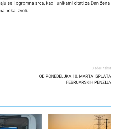
aju se i ogromna srca, kao i unikatni citati za Dan žena
ma neka izvoli.
Sledeći tekst
T
OD PONEDELJKA 10. MARTA ISPLATA
FEBRUARSKIH PENZIJA