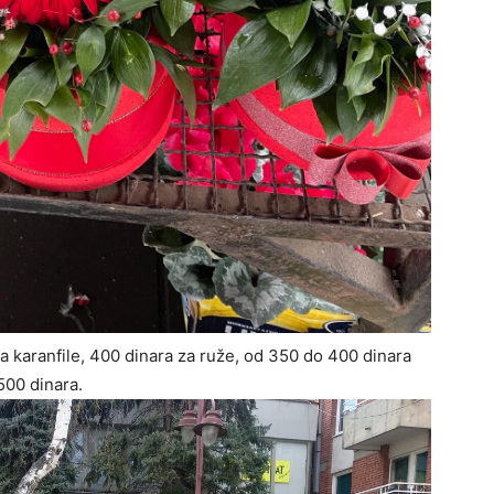
 karanfile, 400 dinara za ruže, od 350 do 400 dinara
500 dinara.