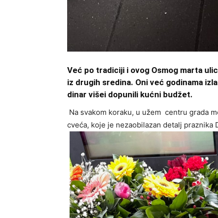
Već po tradiciji i ovog Osmog marta ulic
iz drugih sredina. Oni već godinama izlaz
dinar višei dopunili kućni budžet.
Na svakom koraku, u užem centru grada mogu
cveća, koje je nezaobilazan detalj praznika