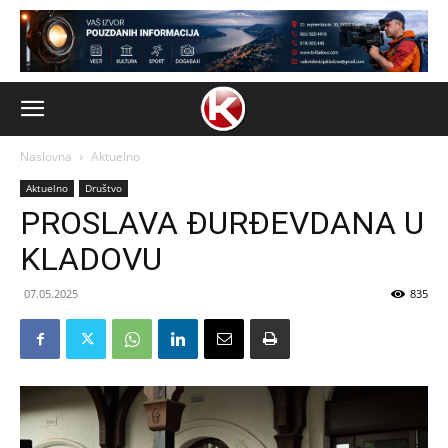
Naslovna
Aktuelno
Aktuelno
Društvo
PROSLAVA ĐURĐEVDANA U
KLADOVU
07.05.2025
835