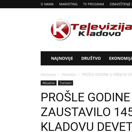
O NAMA
MARKETING
TV PROGRAM
OBAVEŠTENJE 
Tv
Kladovo
NAJNOVIJE
DRUŠTVO
EKONOMIJ
Naslovna
Aktuelno
PROŠLE GODINE U SRBIJI SE 
Aktuelno
Turizam
PROŠLE GODINE 
ZAUSTAVILO 145
KLADOVU DEVE