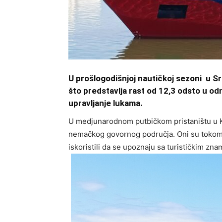
U prošlogodišnjoj nautičkoj sezoni u Sr
što predstavlja rast od 12,3 odsto u od
upravljanje lukama.
U medjunarodnom putbičkom pristaništu u Kl
nemačkog govornog područja. Oni su toko
iskoristili da se upoznaju sa turističkim zn