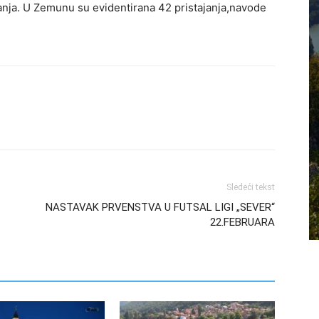
anja. U Zemunu su evidentirana 42 pristajanja,navode
Sledeći tekst
NASTAVAK PRVENSTVA U FUTSAL LIGI „SEVER“
22.FEBRUARA