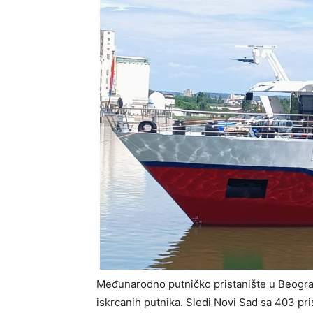
Međunarodno putničko pristanište u Beogradu
iskrcanih putnika. Sledi Novi Sad sa 403 pri