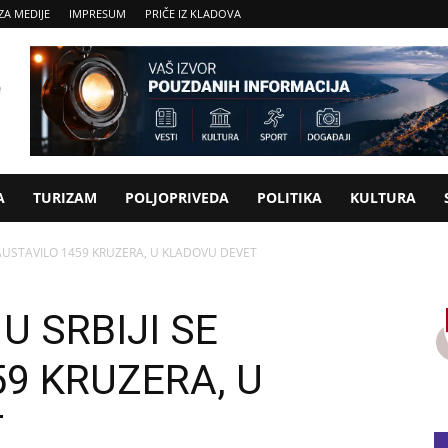
ZA MEDIJE
IMPRESUM
PRIČE IZ KLADOVA
A
TURIZAM
POLJOPRIVEDA
POLITIKA
KULTURA
ZAUSTAVILO 1459 KRUZERA, U KLADOVU DEVET
U SRBIJI SE
9 KRUZERA, U
T