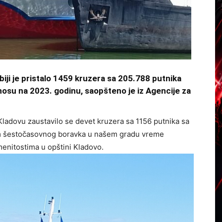
biji je pristalo 1459 kruzera sa 205.788 putnika
nosu na 2023. godinu, saopšteno je iz Agencije za
adovu zaustavilo se devet kruzera sa 1156 putnika sa
m šestočasovnog boravka u našem gradu vreme
amenitostima u opštini Kladovo.