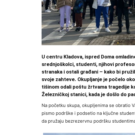
U centru Kladova, ispred Doma omladine
srednjoškolci, studenti, njihovi profeso
stranaka i ostali građani – kako bi pru
svoje zahteve. Okupljanje je počelo ok
tišinom odali poštu žrtvama tragedije 
Železničkoj stanici, kada je došlo do p
Na početku skupa, okupljenima se obratio Van
pismo podrške i podsetio na ključne studen
da pružaju bezrezervnu podršku studentima