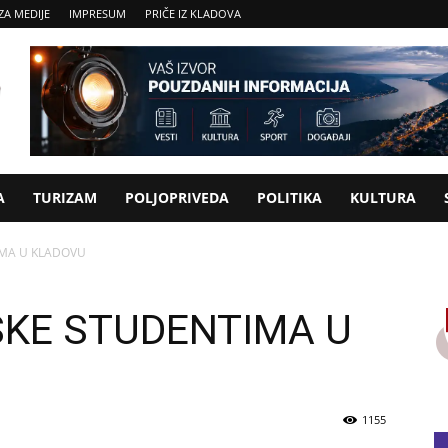
ZA MEDIJE
IMPRESUM
PRIČE IZ KLADOVA
A
TURIZAM
POLJOPRIVEDA
POLITIKA
KULTURA
IMA U KLADOVU
KE STUDENTIMA U
1155