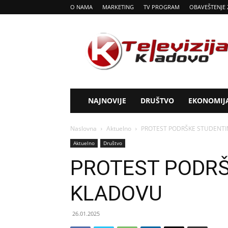
O NAMA
MARKETING
TV PROGRAM
OBAVEŠTENJE 
Tv
Kladovo
NAJNOVIJE
DRUŠTVO
EKONOMIJ
Naslovna
Aktuelno
PROTEST PODRŠKE STUDENT
Aktuelno
Društvo
PROTEST PODRŠ
KLADOVU
26.01.2025