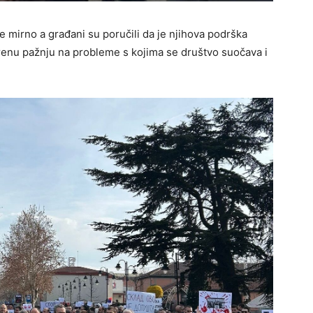
 mirno a građani su poručili da je njihova podrška
enu pažnju na probleme s kojima se društvo suočava i