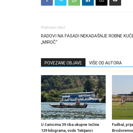
Prethodni tekst
RADOVI NA FASADI NEKADAŠNJE ROBNE KUĆ
„MIROČ“
POVEZANE OBJAVE
VIŠE OD AUTORA
U čamcima 39 riba ukupne težine
Fudbal, prij
129 kilograma, vode Tekijanci
Brodoremont