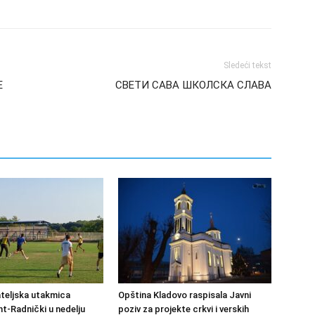
Sledeći tekst
E
СВЕТИ САВА ШКОЛСКА СЛАВА
ateljska utakmica
Opština Kladovo raspisala Javni
-Radnički u nedelju
poziv za projekte crkvi i verskih