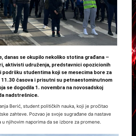
, danas se okupilo nekoliko stotina građana –
ri, aktivisti udruženja, predstavnici opozicionih
žili podršku studentima koji se mesecima bore za
o 11.30 časova i prisutni su petnaestominutnom
koja se dogodila 1. novembra na novosadskoj
ada nadstrešnice.
ja Berić, student političkih nauka, koji je pročitao
tske zahteve. Pozvao je svoje sugrađane da nastave
 u njihovim naporima da se izbore za promene.