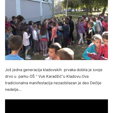
Još jedna generacija kladovskih prvaka dobila je svoje
drvo u parku OŠ “ Vuk Karadžić“u Kladovu.Ova
tradicionalna manifestacija nezaobilazan je deo Dečije
nedelje…