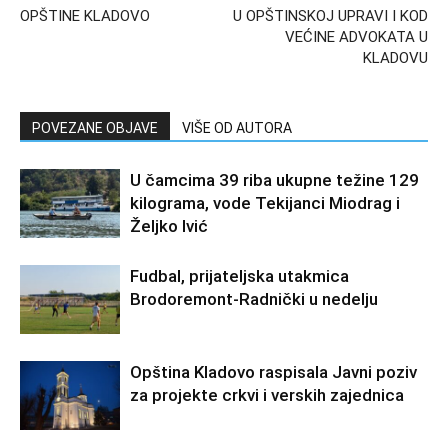
OPŠTINE KLADOVO
U OPŠTINSKOJ UPRAVI I KOD
VEĆINE ADVOKATA U
KLADOVU
POVEZANE OBJAVE
VIŠE OD AUTORA
U čamcima 39 riba ukupne težine 129
kilograma, vode Tekijanci Miodrag i
Željko Ivić
Fudbal, prijateljska utakmica
Brodoremont-Radnički u nedelju
Opština Kladovo raspisala Javni poziv
za projekte crkvi i verskih zajednica