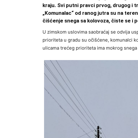
kraju. Svi putni pravci prvog, drugog i 
„Komunalac“ od ranog jutra su na terenu 
čišćenje snega sa kolovoza, čiste se i 
U zimskom uslovima saobraćaj se odvija usp
prioriteta u gradu su očišćene, komunalci k
ulicama trećeg prioriteta ima mokrog snega 