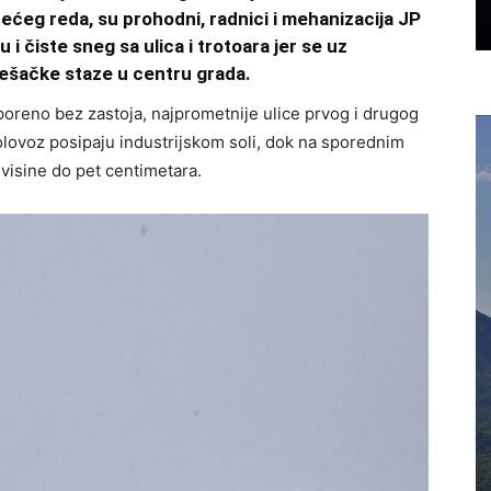
trećeg reda, su prohodni, radnici i mehanizacija JP
i čiste sneg sa ulica i trotoara jer se uz
pešačke staze u centru grada.
oreno bez zastoja, najprometnije ulice prvog i drugog
olovoz posipaju industrijskom soli, dok na sporednim
visine do pet centimetara.