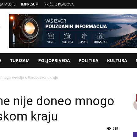
ZA MEDIJE
IMPRESUM
PRIČE IZ KLADOVA
A
TURIZAM
POLJOPRIVEDA
POLITIKA
KULTURA
 mnogo nevolja u Kladovskom kraju
ime nije doneo mnogo
skom kraju
519