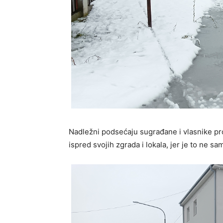
Nadležni podsećaju sugrađane i vlasnike pro
ispred svojih zgrada i lokala, jer je to ne 