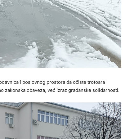
davnica i poslovnog prostora da očiste trotoara
samo zakonska obaveza, već izraz građanske solidarnosti.