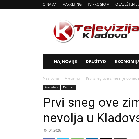
O NAMA
MARKETING
TV PROGRAM
OBAVEŠTENJE 
Tv
Kladovo
NAJNOVIJE
DRUŠTVO
EKONOMIJ
Naslovna
Aktuelno
Prvi sneg ove zime nije doneo
Aktuelno
Društvo
Prvi sneg ove z
nevolja u Kladov
04.01.2026