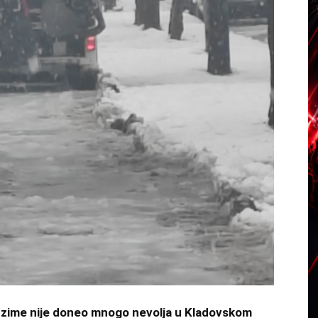
 zime nije doneo mnogo nevolja u Kladovskom