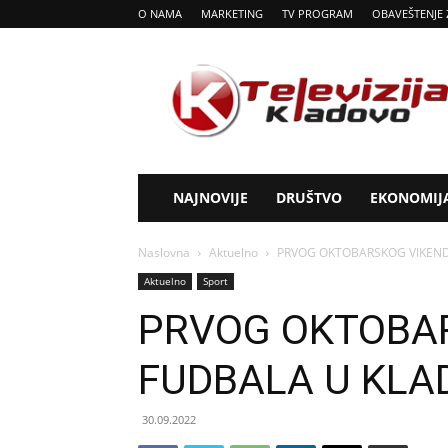
O NAMA
MARKETING
TV PROGRAM
OBAVEŠTENJE 
Tv
Kladovo
NAJNOVIJE
DRUŠTVO
EKONOMIJ
Naslovna
Aktuelno
PRVOG OKTOBARSKOG VIKEND
Aktuelno
Sport
PRVOG OKTOBAR
FUDBALA U KLA
30.09.2022