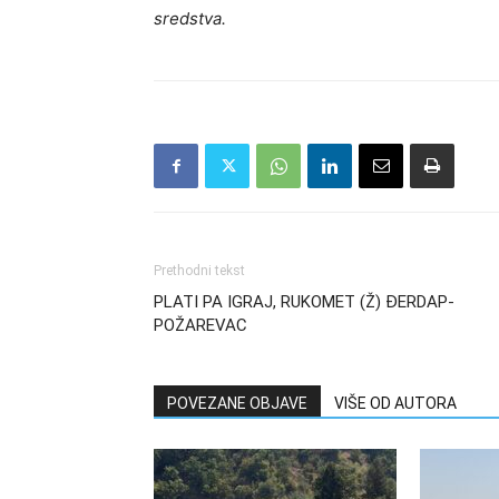
sredstva.
Prethodni tekst
PLATI PA IGRAJ, RUKOMET (Ž) ĐERDAP-
POŽAREVAC
POVEZANE OBJAVE
VIŠE OD AUTORA