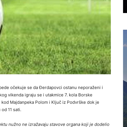
obede očekuje se da Đerdapovci ostanu neporaženi i
og vikenda igraju se i utakmice 7. kola Borske
u kod Majdanpeka Polom i Ključ iz Podvrške dok je
od 11 sati.
ktu nužno ne izražavaju stavove organa koji je dodelio