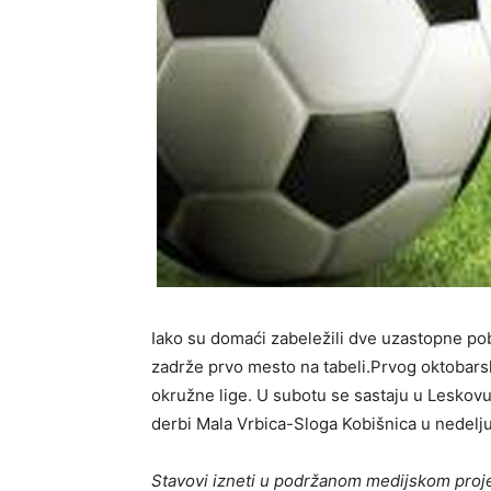
Iako su domaći zabeležili dve uzastopne p
zadrže prvo mesto na tabeli.Prvog oktobarsk
okružne lige. U subotu se sastaju u Leskov
derbi Mala Vrbica-Sloga Kobišnica u nedelju 
Stavovi izneti u podržanom medijskom proje