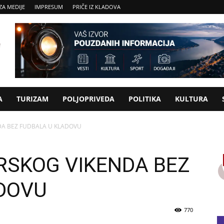
ZA MEDIJE
IMPRESUM
PRIČE IZ KLADOVA
A
TURIZAM
POLJOPRIVEDA
POLITIKA
KULTURA
A BEZ FUDBALA U KLADOVU
SKOG VIKENDA BEZ
DOVU
770