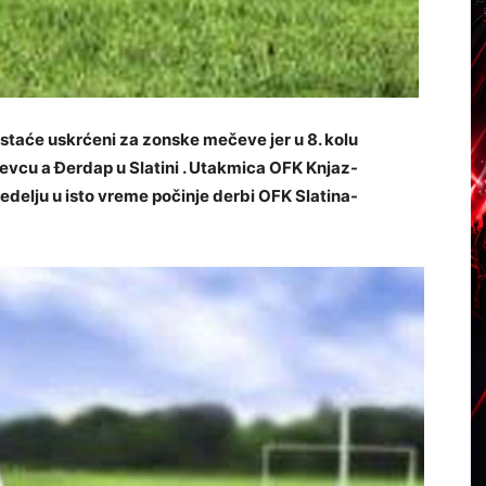
ostaće uskrćeni za zonske mečeve jer u 8. kolu
evcu a Đerdap u Slatini . Utakmica OFK Knjaz-
edelju u isto vreme počinje derbi OFK Slatina-