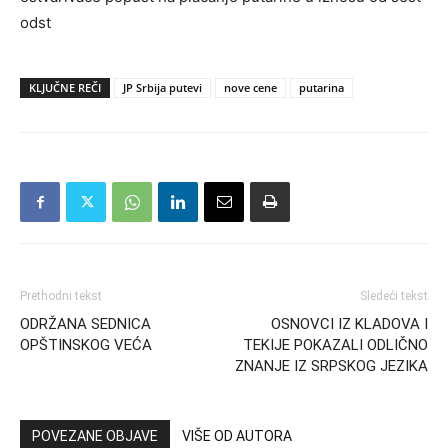
odst
KLJUČNE REČI
JP Srbija putevi
nove cene
putarina
Prethodni tekst
Sledeći tekst
ODRŽANA SEDNICA
OSNOVCI IZ KLADOVA I
OPŠTINSKOG VEĆA
TEKIJE POKAZALI ODLIČNO
ZNANJE IZ SRPSKOG JEZIKA
POVEZANE OBJAVE
VIŠE OD AUTORA