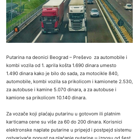
Putarina na deonici Beograd – Preševo za automobile i
kombi vozila od 1. aprila košta 1.690 dinara umesto
1.490 dinara kako je bilo do sada, za motocikle 840,
automobile, kombi vozila sa prikolicom i kamionete 2.530,
za autobuse i kamine 5.070 dinara, a za autobuse i
kamione sa prikolicom 10.140 dinara.
Za vozače koji plaćaju putarinu u gotovom ili platnim
karticama cene su više za 60 do 200 dinara. Korisnici
elektronske naplate putarine u pripejd i postpejd sistemu
ostvarivaće popust na plaćanje putarine u iznosu od šest