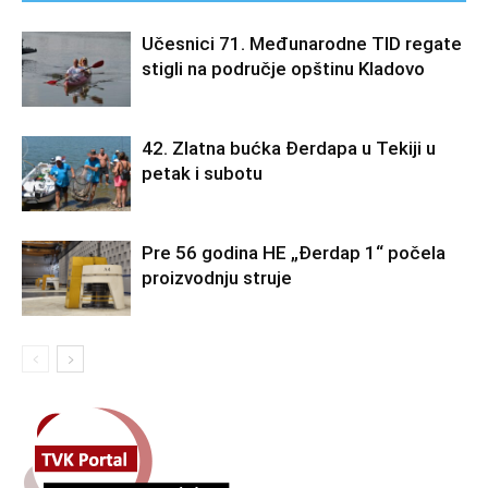
Učesnici 71. Međunarodne TID regate
stigli na područje opštinu Kladovo
42. Zlatna bućka Đerdapa u Tekiji u
petak i subotu
Pre 56 godina HE „Đerdap 1“ počela
proizvodnju struje