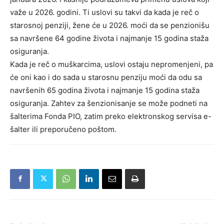
važe u 2026. godini. Ti uslovi su takvi da kada je reč o
starosnoj penziji, žene će u 2026. moći da se penzionišu
sa navršene 64 godine života i najmanje 15 godina staža
osiguranja.
Kada je reč o muškarcima, uslovi ostaju nepromenjeni, pa
će oni kao i do sada u starosnu penziju moći da odu sa
navršenih 65 godina života i najmanje 15 godina staža
osiguranja. Zahtev za šenzionisanje se može podneti na
šalterima Fonda PIO, zatim preko elektronskog servisa e-
šalter ili preporučeno poštom.