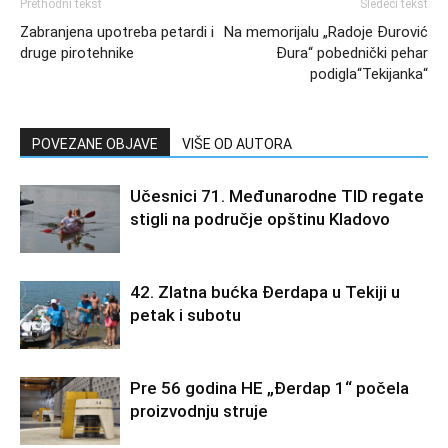
Prethodni tekst
Sledeći tekst
Zabranjena upotreba petardi i
Na memorijalu „Radoje Đurović
druge pirotehnike
Đura“ pobednički pehar
podigla“Tekijanka“
POVEZANE OBJAVE
VIŠE OD AUTORA
Učesnici 71. Međunarodne TID regate
stigli na područje opštinu Kladovo
42. Zlatna bućka Đerdapa u Tekiji u
petak i subotu
Pre 56 godina HE „Đerdap 1“ počela
proizvodnju struje