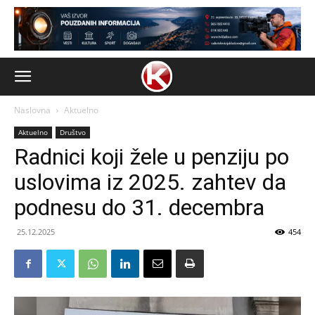
Naslovna
Aktuelno
Aktuelno
Društvo
Radnici koji žele u penziju po
uslovima iz 2025. zahtev da
podnesu do 31. decembra
25.12.2025
454