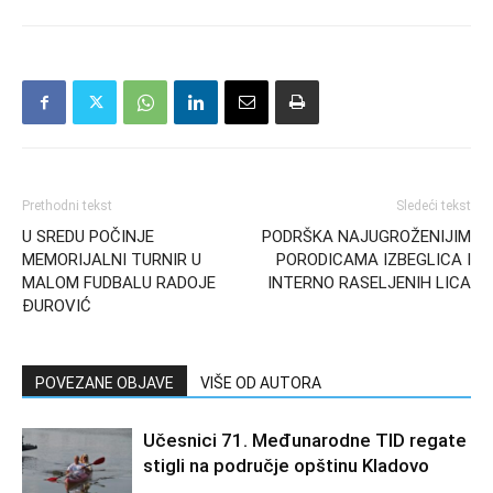
Prethodni tekst
Sledeći tekst
U SREDU POČINJE
PODRŠKA NAJUGROŽENIJIM
MEMORIJALNI TURNIR U
PORODICAMA IZBEGLICA I
MALOM FUDBALU RADOJE
INTERNO RASELJENIH LICA
ĐUROVIĆ
POVEZANE OBJAVE
VIŠE OD AUTORA
Učesnici 71. Međunarodne TID regate
stigli na područje opštinu Kladovo