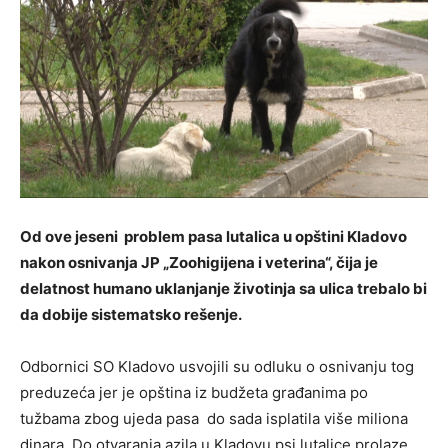
Od ove jeseni problem pasa lutalica u opštini Kladovo
nakon osnivanja JP „Zoohigijena i veterina“, čija je
delatnost humano uklanjanje životinja sa ulica trebalo bi
da dobije sistematsko rešenje.
Odbornici SO Kladovo usvojili su odluku o osnivanju tog
preduzeća jer je opština iz budžeta građanima po
tužbama zbog ujeda pasa do sada isplatila više miliona
dinara. Do otvaranja azila u Kladovu psi lutalice prolaze