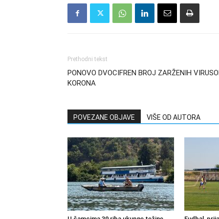
Prethodni tekst
PONOVO DVOCIFREN BROJ ZARŽENIH VIRUS
KORONA
POVEZANE OBJAVE
VIŠE OD AUTORA
U čamcima 39 riba ukupne težine
Fudbal, prij