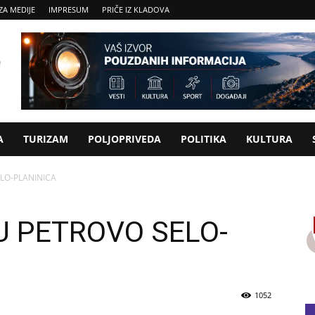
ZA MEDIJE
IMPRESUM
PRIČE IZ KLADOVA
A
TURIZAM
POLJOPRIVEDA
POLITIKA
KULTURA
LO-PLANINICA
U PETROVO SELO-
1052