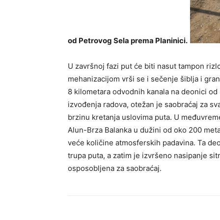
od Petrovog Sela prema Planinici.
U završnoj fazi put će biti nasut tampon riz
mehanizacijom vrši se i sečenje šiblja i gr
8 kilometara odvodnih kanala na deonici 
izvođenja radova, otežan je saobraćaj za sv
brzinu kretanja uslovima puta. U međuvreme
Alun-Brza Balanka u dužini od oko 200 meta
veće količine atmosferskih padavina. Ta deo
trupa puta, a zatim je izvršeno nasipanje sit
osposobljena za saobraćaj.