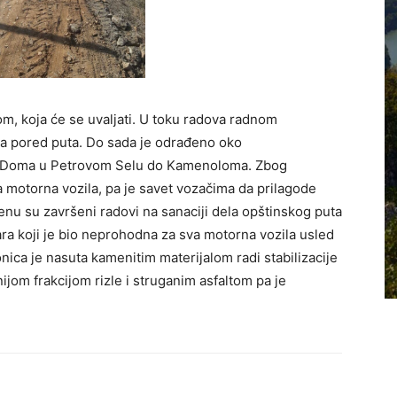
lom, koja će se uvaljati. U toku radova radnom
ana pored puta. Do sada je odrađeno oko
od Doma u Petrovom Selu do Kamenoloma. Zbog
a motorna vozila, pa je savet vozačima da prilagode
nu su završeni radovi na sanaciji dela opštinskog puta
ra koji je bio neprohodna za sva motorna vozila usled
nica je nasuta kamenitim materijalom radi stabilizacije
nijom frakcijom rizle i struganim asfaltom pa je