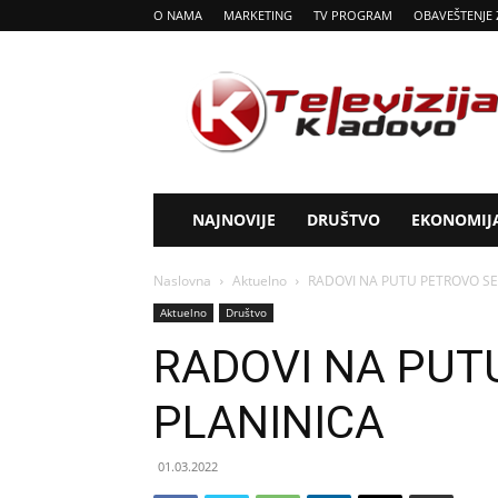
O NAMA
MARKETING
TV PROGRAM
OBAVEŠTENJE 
Tv
Kladovo
NAJNOVIJE
DRUŠTVO
EKONOMIJ
Naslovna
Aktuelno
RADOVI NA PUTU PETROVO SE
Aktuelno
Društvo
RADOVI NA PUT
PLANINICA
01.03.2022