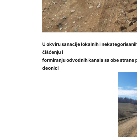
U okviru sanacije lokalnih i nekategorisan
čišćenju i
formiranju odvodnih kanala sa obe strane p
deonici