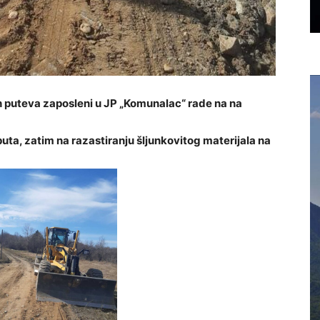
ih puteva zaposleni u JP „Komunalac“ rade na na
uta, zatim na razastiranju šljunkovitog materijala na