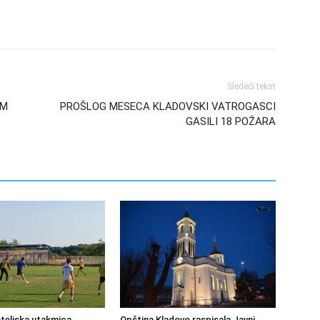
Sledeći tekst
OM
PROŠLOG MESECA KLADOVSKI VATROGASCI
GASILI 18 POŽARA
ateljska utakmica
Opština Kladovo raspisala Javni