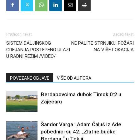
Prethodni tekst
Sledeći tekst
SISTEM DALJINSKOG
NE PALITE STRNJIKU; POŽARI
GREJANJA POSTEPENO ULAZI
NA VIŠE LOKACIJA
U RADNI REŽIM /VIDEO/
POVEZANE OBJAVE
VIŠE OD AUTORA
Đerdapovcima dubok Timok 0:2 u
Zaječaru
Šandor Varga i Adam Ćaluš iz Ade
pobednici su 42. „Zlatne bućke
Đerdapa “ u Tekiji