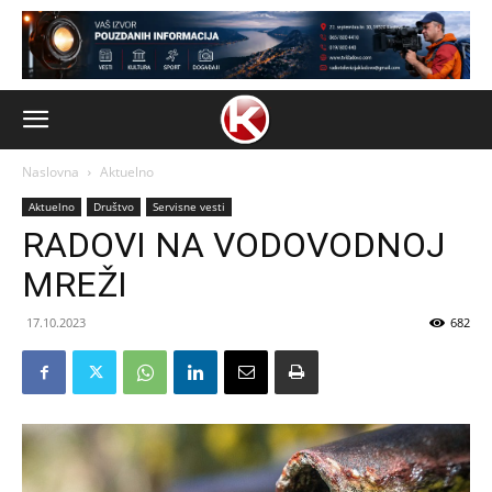
Naslovna
Aktuelno
Aktuelno
Društvo
Servisne vesti
RADOVI NA VODOVODNOJ
MREŽI
17.10.2023
682