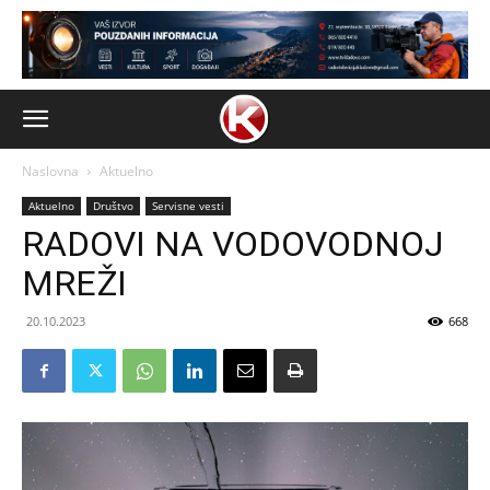
Naslovna
Aktuelno
Aktuelno
Društvo
Servisne vesti
RADOVI NA VODOVODNOJ
MREŽI
20.10.2023
668