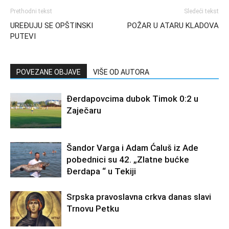
Prethodni tekst
Sledeći tekst
UREĐUJU SE OPŠTINSKI
POŽAR U ATARU KLADOVA
PUTEVI
POVEZANE OBJAVE
VIŠE OD AUTORA
Đerdapovcima dubok Timok 0:2 u
Zaječaru
Šandor Varga i Adam Ćaluš iz Ade
pobednici su 42. „Zlatne bućke
Đerdapa “ u Tekiji
Srpska pravoslavna crkva danas slavi
Trnovu Petku