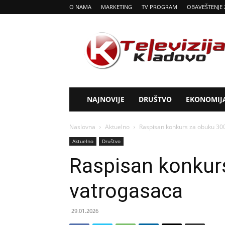
O NAMA
MARKETING
TV PROGRAM
OBAVEŠTENJE 
Tv
Kladovo
NAJNOVIJE
DRUŠTVO
EKONOMIJ
Naslovna
Aktuelno
Raspisan konkurs za obuku 30
Aktuelno
Društvo
Raspisan konkur
vatrogasaca
29.01.2026