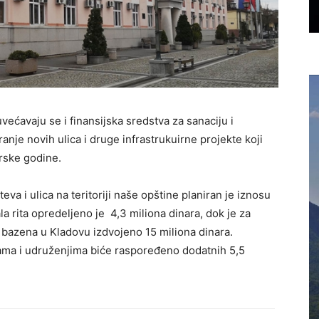
ećavaju se i finansijska sredstva za sanaciju i
iranje novih ulica i druge infrastrukuirne projekte koji
arske godine.
va i ulica na teritoriji naše opštine planiran je iznosu
ala rita opredeljeno je 4,3 miliona dinara, dok je za
 bazena u Kladovu izdvojeno 15 miliona dinara.
ma i udruženjima biće raspoređeno dodatnih 5,5