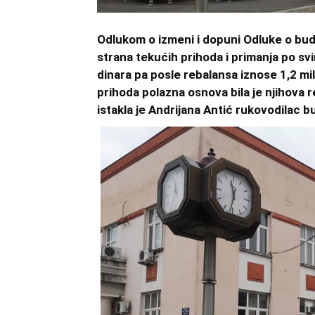
Odlukom o izmeni i dopuni Odluke o bu
strana tekućih prihoda i primanja po svi
dinara pa posle rebalansa iznose 1,2 mil
prihoda polazna osnova bila je njihova r
istakla je Andrijana Antić rukovodilac 