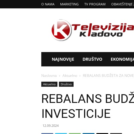
O NAMA
MARKETING
TV PROGRAM
OBAVEŠTENJE 
Tv
Kladovo
NAJNOVIJE
DRUŠTVO
EKONOMIJ
Naslovna
Aktuelno
REBALANS BUDŽETA ZA NOVE 
Aktuelno
Društvo
REBALANS BUDŽ
INVESTICIJE
12.09.2024