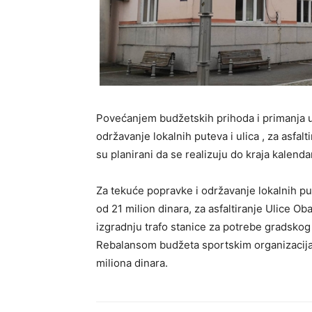
Povećanjem budžetskih prihoda i primanja uv
održavanje lokalnih puteva i ulica , za asfalt
su planirani da se realizuju do kraja kalend
Za tekuće popravke i održavanje lokalnih pute
od 21 milion dinara, za asfaltiranje Ulice Ob
izgradnju trafo stanice za potrebe gradskog
Rebalansom budžeta sportskim organizacija
miliona dinara.