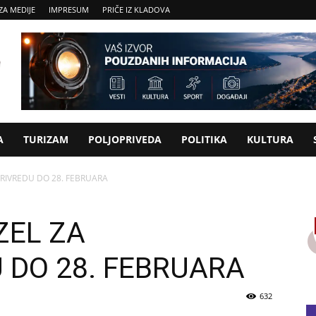
ZA MEDIJE
IMPRESUM
PRIČE IZ KLADOVA
A
TURIZAM
POLJOPRIVEDA
POLITIKA
KULTURA
PRIVREDU DO 28. FEBRUARA
ZEL ZA
 DO 28. FEBRUARA
632