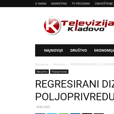
O NAMA
MARKETING
TV PROGRAM
OBAVEŠTENJE 
Tv
Kladovo
NAJNOVIJE
DRUŠTVO
EKONOMIJ
Naslovna
Aktuelno
REGRESIRANI DIZEL ZA POLJO
Aktuelno
Poljopriveda
REGRESIRANI DI
POLJOPRIVREDU
18.02.2025