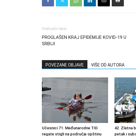
Prethodni tekst
PROGLAŠEN KRAJ EPIDEMIJE KOVID-19 U
SRBIJI
POVEZANE OBJAVE
VIŠE OD AUTORA
Učesnici 71. Međunarodne TID
42. Zlatna 
regate stigli na područje opštinu
petak i sub