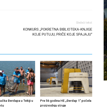
Sledeći tekst
KONKURS „POKRETNA BIBLIOTEKA-KNJIGE
KOJE PUTUJU, PRIČE KOJE SPAJAJU“
bućka Đerdapa u Tekiji u
Pre 56 godina HE „Đerdap 1“ počela
otu
proizvodnju struje