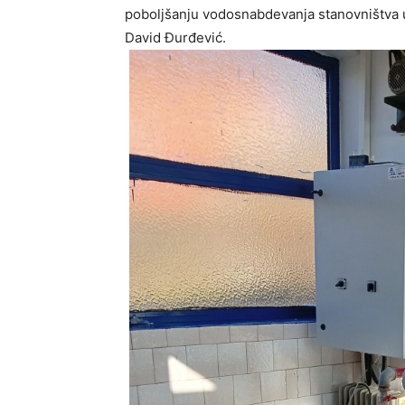
poboljšanju vodosnabdevanja stanovništva u
David Đurđević.