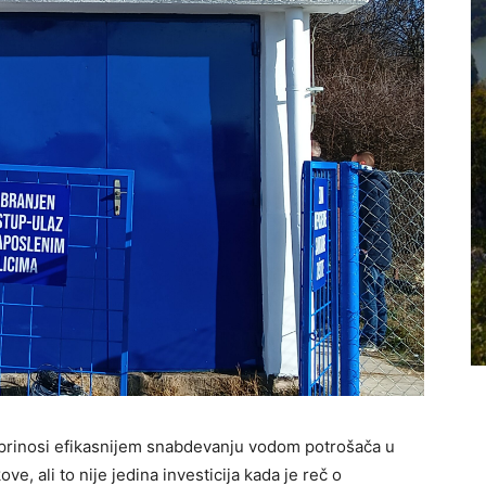
oprinosi efikasnijem snabdevanju vodom potrošača u
e, ali to nije jedina investicija kada je reč o