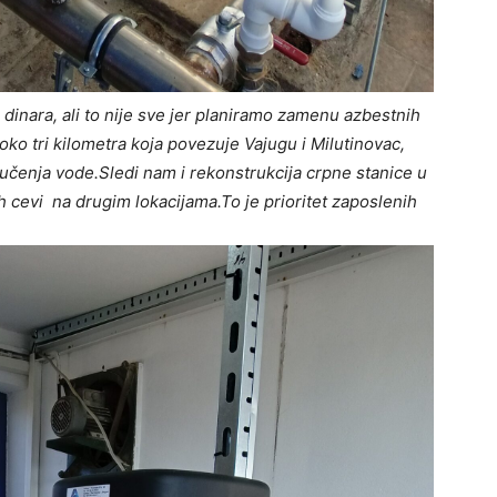
na dinara, ali to nije sve jer planiramo zamenu azbestnih
 oko tri kilometra koja povezuje Vajugu i Milutinovac,
jučenja vode.Sledi nam i rekonstrukcija crpne stanice u
h cevi na drugim lokacijama.To je prioritet zaposlenih