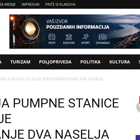
ZA MEDIJE
IMPRESUM
PRIČE IZ KLADOVA
A
TURIZAM
POLJOPRIVEDA
POLITIKA
KULTURA
ANICE VAJUGA ZA BOLJE VODOSNABDEVANJE DVA NASELJA
A PUMPNE STANICE
JE
NJE DVA NASELJA