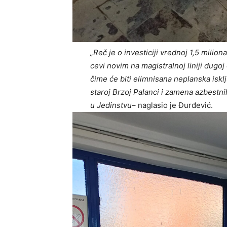
„Reč je o investiciji vrednoj 1,5 milio
cevi novim na magistralnoj liniji dugoj
čime će biti elimnisana neplanska iskl
staroj Brzoj Palanci i zamena azbestni
u Jedinstvu
– naglasio je Đurđević.