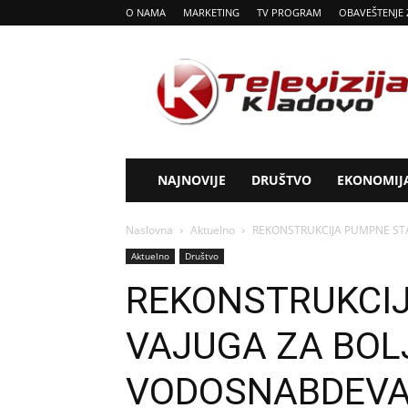
O NAMA
MARKETING
TV PROGRAM
OBAVEŠTENJE 
Tv
Kladovo
NAJNOVIJE
DRUŠTVO
EKONOMIJ
Naslovna
Aktuelno
REKONSTRUKCIJA PUMPNE ST
Aktuelno
Društvo
REKONSTRUKCIJ
VAJUGA ZA BOL
VODOSNABDEVA