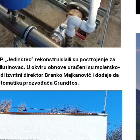
P „Jedinstvo“ rekonstruislaili su postrojenje za
Milutinovac. U okviru obnove urađeni su molersko-
odi izvršni direktor Branko Majkanović i dodaje da
automatika prozvođača Grundfos.