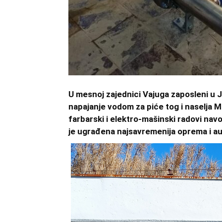
U mesnoj zajednici Vajuga zaposleni u J
napajanje vodom za piće tog i naselja 
farbarski i elektro-mašinski radovi nav
je ugrađena najsavremenija oprema i 