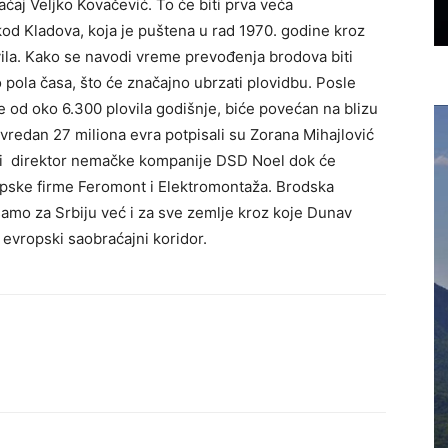
ćaj Veljko Kovačević. To će biti prva veća
kod Kladova, koja je puštena u rad 1970. godine kroz
ila. Kako se navodi vreme prevođenja brodova biti
 pola časa, što će značajno ubrzati plovidbu. Posle
e od oko 6.300 plovila godišnje, biće povećan na blizu
vredan 27 miliona evra potpisali su Zorana Mihajlović
e i direktor nemačke kompanije DSD Noel dok će
srpske firme Feromont i Elektromontaža. Brodska
amo za Srbiju već i za sve zemlje kroz koje Dunav
an evropski saobraćajni koridor.