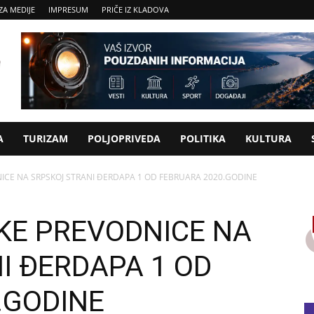
ZA MEDIJE
IMPRESUM
PRIČE IZ KLADOVA
A
TURIZAM
POLJOPRIVEDA
POLITIKA
KULTURA
CE NA SRPSKOJ STRANI ĐERDAPA 1 OD FEBRUARA 2020.GODINE
KE PREVODNICE NA
I ĐERDAPA 1 OD
.GODINE