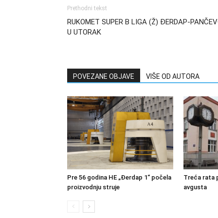
Prethodni tekst
RUKOMET SUPER B LIGA (Ž) ĐERDAP-PANČE
U UTORAK
POVEZANE OBJAVE
VIŠE OD AUTORA
Pre 56 godina HE „Đerdap 1“ počela
Treća rata 
proizvodnju struje
avgusta