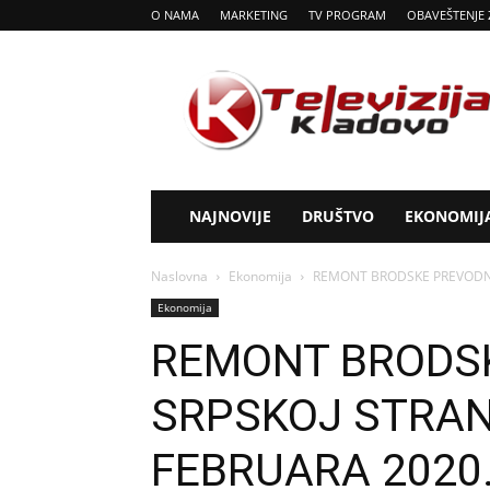
O NAMA
MARKETING
TV PROGRAM
OBAVEŠTENJE 
Tv
Kladovo
NAJNOVIJE
DRUŠTVO
EKONOMIJ
Naslovna
Ekonomija
REMONT BRODSKE PREVODNI
Ekonomija
REMONT BRODS
SRPSKOJ STRAN
FEBRUARA 2020