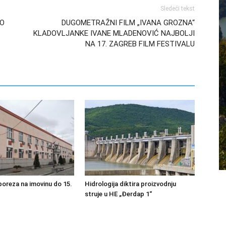
Sledeći tekst
VO
DUGOMETRAŽNI FILM „IVANA GROZNA“
KLADOVLJANKE IVANE MLADENOVIĆ NAJBOLJI
NA 17. ZAGREB FILM FESTIVALU
poreza na imovinu do 15.
Hidrologija diktira proizvodnju
struje u HE „Đerdap 1“