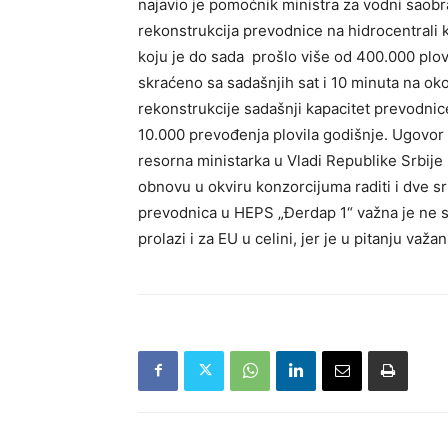
najavio je pomoćnik ministra za vodni saobra
rekonstrukcija prevodnice na hidrocentrali 
koju je do sada prošlo više od 400.000 plov
skraćeno sa sadašnjih sat i 10 minuta na oko
rekonstrukcije sadašnji kapacitet prevodnic
10.000 prevođenja plovila godišnje. Ugovor 
resorna ministarka u Vladi Republike Srbij
obnovu u okviru konzorcijuma raditi i dve 
prevodnica u HEPS „Đerdap 1“ važna je ne s
prolazi i za EU u celini, jer je u pitanju važ