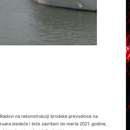
Radovi na rekonstrukciji brodske prevodnice na
ruara sledeće i biće završeni do marta 2021. godine,