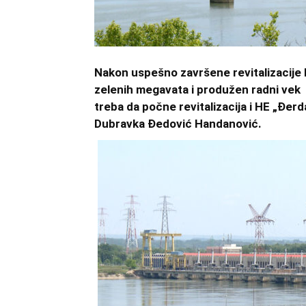
Nakon uspešno završene revitalizacije 
zelenih megavata i produžen radni vek
treba da počne revitalizacija i HE „Đerda
Dubravka Đedović Handanović.