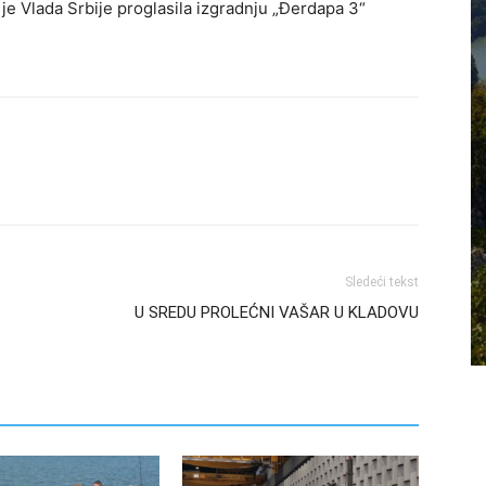
e Vlada Srbije proglasila izgradnju „Đerdapa 3“
Sledeći tekst
U SREDU PROLEĆNI VAŠAR U KLADOVU