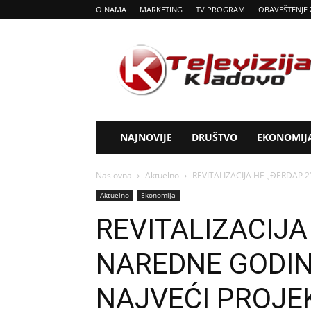
O NAMA
MARKETING
TV PROGRAM
OBAVEŠTENJE 
Tv
Kladovo
NAJNOVIJE
DRUŠTVO
EKONOMIJ
Naslovna
Aktuelno
REVITALIZACIJA HE „ĐERDAP 2
Aktuelno
Ekonomija
REVITALIZACIJA
NAREDNE GODINE
NAJVEĆI PROJE