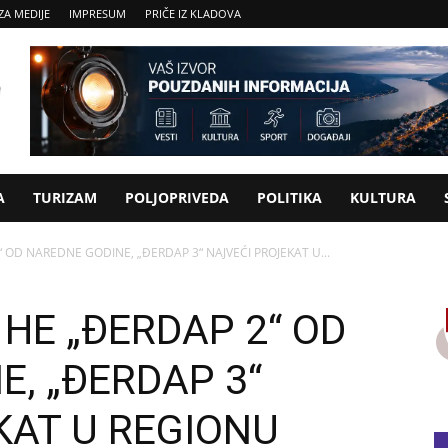
ZA MEDIJE
IMPRESUM
PRIČE IZ KLADOVA
A
TURIZAM
POLJOPRIVEDA
POLITIKA
KULTURA
“ OD NAREDNE GODINE, „ĐERDAP 3“ NAJVEĆI PROJEKAT U...
 HE „ĐERDAP 2“ OD
, „ĐERDAP 3“
KAT U REGIONU