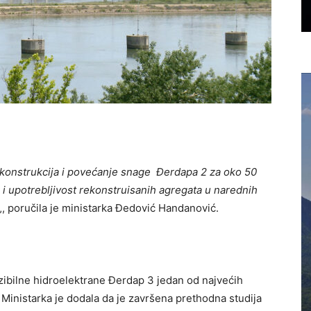
ekonstrukcija i povećanje snage Đerdapa 2 za oko 50
 i upotrebljivost rekonstruisanih agregata u narednih
„, poručila je ministarka Đedović Handanović.
rzibilne hidroelektrane Đerdap 3 jedan od najvećih
 Ministarka je dodala da je završena prethodna studija