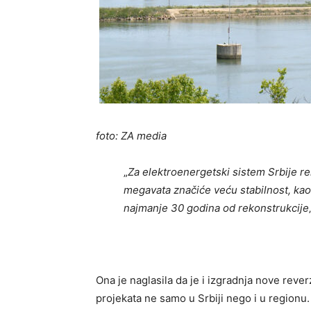
foto: ZA media
„
Za elektroenergetski sistem Srbije r
megavata značiće veću stabilnost, kao
najmanje 30 godina od rekonstrukcije
Ona je naglasila da je i izgradnja nove reve
projekata ne samo u Srbiji nego i u regionu.