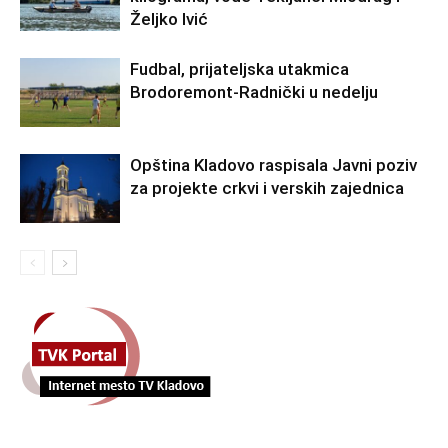
Željko Ivić
Fudbal, prijateljska utakmica
Brodoremont-Radnički u nedelju
Opština Kladovo raspisala Javni poziv
za projekte crkvi i verskih zajednica