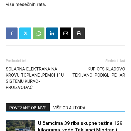
više mesečnih rata.
Prethodni tekst
Sledeći tekst
SOLARNA ELEKTRANA NA
KUP OFS KLADOVO
KROVU TOPLANE „PEMCI 1“ U
TEKIJANCI PODIGLI PEHAR
SISTEMU KUPAC-
PROIZVOĐAČ
POVEZANE OBJAVE
VIŠE OD AUTORA
U čamcima 39 riba ukupne težine 129
kilograma, vode Tekijanci Miodrag i