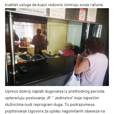
kvalitet usluga da kupci redovno izmiruju svoje račune.
Uprkos dobroj naplati dugovanja iz prethodnog perioda
opterećuju poslovanje JP “ Jedinstvo“ koje najvećim
dužnicima nudi reprogram duga. To podrazumeva
poptisivanje Ugovora za uplatu nagomilanih obaveza na