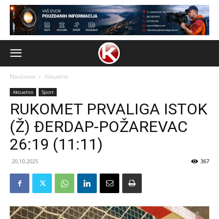
Naslovna
Aktuelno
Aktuelno
Sport
RUKOMET PRVALIGA ISTOK
(Ž) ĐERDAP-POŽAREVAC
26:19 (11:11)
20.10.2025
367