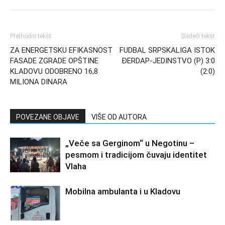
Prethodni tekst
Sledeći tekst
ZA ENERGETSKU EFIKASNOST
FUDBAL SRPSKALIGA ISTOK
FASADE ZGRADE OPŠTINE
ĐERDAP-JEDINSTVO (P) 3:0
KLADOVU ODOBRENO 16,8
(2:0)
MILIONA DINARA
POVEZANE OBJAVE
VIŠE OD AUTORA
„Veče sa Gerginom“ u Negotinu –
pesmom i tradicijom čuvaju identitet
Vlaha
Mobilna ambulanta i u Kladovu