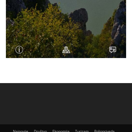
Najnovije
Društvo
Ekonomija
Turizam
Poljopriveda