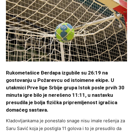
Rukometašice Đerdapa izgubile su 26:19 na
gostovanju u Požarevcu od istoimene ekipe. U
utakmici Prve lige Srbije grupa Istok posle prvih 30
minuta igre bilo je nerešeno 11:11, u nastavku
presudila je bolja fizička pripremljenost igračica
domaćeg sastava.
Kladovljankama je ponestalo snage nisu imale rešenja za
Saru Savić koja je postigla 11 golova i to je presudilo da