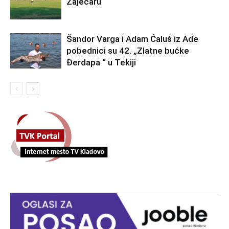
Zaječaru
Šandor Varga i Adam Ćaluš iz Ade
pobednici su 42. „Zlatne bućke
Đerdapa “ u Tekiji