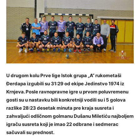
U drugom kolu Prve lige Istok grupa „A“ rukometaši
Đerdapa izgubili su 31:29 od ekipe Jedinstvo 1974 iz
Krnjeva. Posle ravnopravne igre u prvom poluvremenu
gosti su u nastavku bili konkretniji vodili su i 5 golova
razlike 28:23 desetak minuta pre kraja susreta i
zahvaljući odličnom golmanu Dušanu Miletiću najboljem
igraču susreta koji je imao 22 odbrane i sedmerac
sačuvali su
prednost.