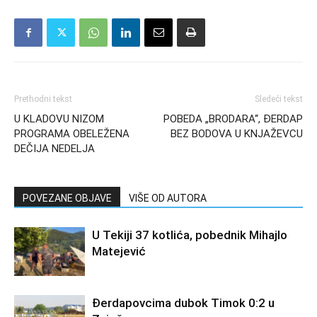
Prethodni tekst
Sledeći tekst
U KLADOVU NIZOM
POBEDA „BRODARA“, ĐERDAP
PROGRAMA OBELEŽENA
BEZ BODOVA U KNJAŽEVCU
DEČIJA NEDELJA
POVEZANE OBJAVE
VIŠE OD AUTORA
U Tekiji 37 kotlića, pobednik Mihajlo
Matejević
Đerdapovcima dubok Timok 0:2 u