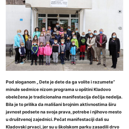
Pod sloganom „ Dete je dete da ga volite i razumete“
minule sedmice nizom programa u opštini Kladovo
obeležena je tradicionalna manifestacija dečija nedelja.
Bila je to prilika da mališani brojnim aktivnostima
širu
javnost podsete na svoja prava, potrebe i njihovo mesto
u društvenoj zajednici. Pečat manifestaciji
dali su
Kladovski prvaci, jer su u školskom parku zasadili drvo