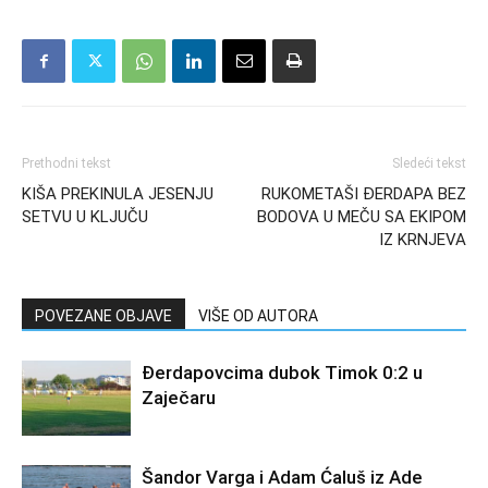
Prethodni tekst
Sledeći tekst
KIŠA PREKINULA JESENJU
RUKOMETAŠI ĐERDAPA BEZ
SETVU U KLJUČU
BODOVA U MEČU SA EKIPOM
IZ KRNJEVA
POVEZANE OBJAVE
VIŠE OD AUTORA
Đerdapovcima dubok Timok 0:2 u
Zaječaru
Šandor Varga i Adam Ćaluš iz Ade