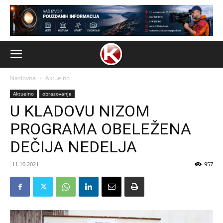
Naslovna
Aktuelno
Aktuelno
obrazovanje
U KLADOVU NIZOM
PROGRAMA OBELEŽENA
DEČIJA NEDELJA
11.10.2021
957