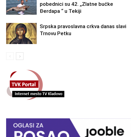
pobednici su 42. „Zlatne bućke
Đerdapa “ u Tekiji
Srpska pravoslavna crkva danas slavi
Trnovu Petku