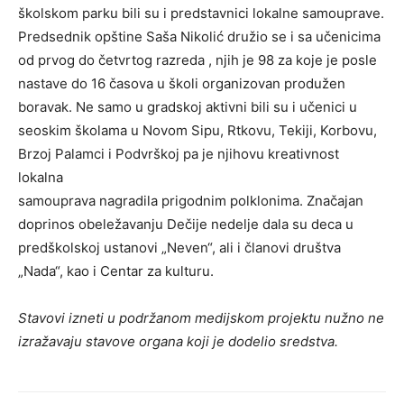
školskom parku bili su i predstavnici lokalne samouprave.
Predsednik opštine Saša Nikolić družio se i sa učenicima
od prvog do četvrtog razreda , njih je 98 za koje je posle
nastave do 16 časova u školi organizovan produžen
boravak. Ne samo u gradskoj aktivni bili su i učenici u
seoskim školama u Novom Sipu, Rtkovu, Tekiji, Korbovu,
Brzoj Palamci i Podvrškoj pa je njihovu kreativnost
lokalna
samouprava nagradila prigodnim polklonima. Značajan
doprinos obeležavanju Dečije nedelje dala su deca u
predškolskoj ustanovi „Neven“, ali i članovi društva
„Nada“, kao i Centar za kulturu.
Stavovi izneti u podržanom medijskom projektu nužno ne
izražavaju stavove organa koji je dodelio sredstva.