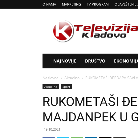
O NAMA
MARKETING
TV PROGRAM
OBAVEŠTENJE 
Tv
Kladovo
NAJNOVIJE
DRUŠTVO
EKONOMIJ
Naslovna
Aktuelno
RUKOMETAŠI ĐERDAPA SAVLA
Aktuelno
Sport
RUKOMETAŠI ĐE
MAJDANPEK U 
19.10.2021