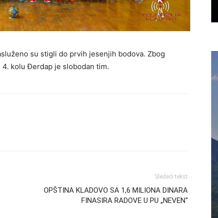
zasluženo su stigli do prvih jesenjih bodova. Zbog
4. kolu Đerdap je slobodan tim.
Sledeći tekst
OPŠTINA KLADOVO SA 1,6 MILIONA DINARA
FINASIRA RADOVE U PU „NEVEN“