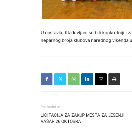
U nastavku Kladovljani su bili konkretniji i 
neparnog broja klubova narednog vikenda u 
Prethodni tekst
LICITACIJA ZA ZAKUP MESTA ZA JESENJI
VAŠAR 26.OKTOBRA