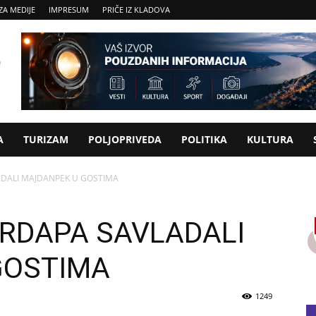
ZA MEDIJE
IMPRESUM
PRIČE IZ KLADOVA
A
TURIZAM
POLJOPRIVEDA
POLITIKA
KULTURA
DALI MAJDANPEK U GOSTIMA
RDAPA SAVLADALI
GOSTIMA
1249