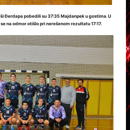
taši Đerdapa pobedili su 37:35 Majdanpek u gostima. U
a se na odmor otišlo pri nerešenom rezultatu 17:17.