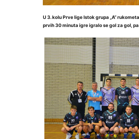
U 3. kolu Prve lige Istok grupa „A“ rukome
prvih 30 minuta igre igralo se gol za gol, p