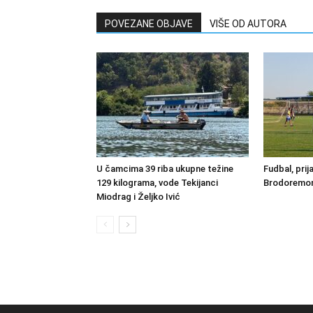
POVEZANE OBJAVE
VIŠE OD AUTORA
U čamcima 39 riba ukupne težine
Fudbal, prij
129 kilograma, vode Tekijanci
Brodoremont
Miodrag i Željko Ivić