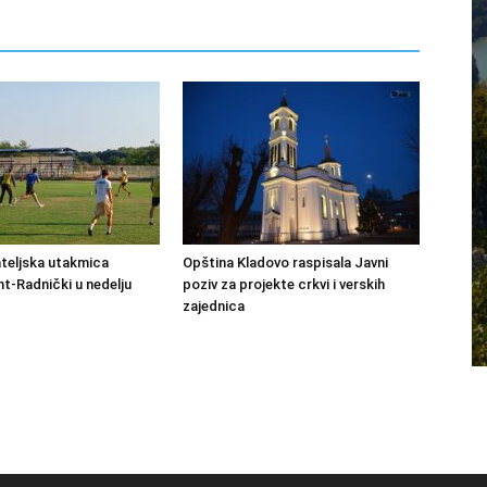
ateljska utakmica
Opština Kladovo raspisala Javni
-Radnički u nedelju
poziv za projekte crkvi i verskih
zajednica