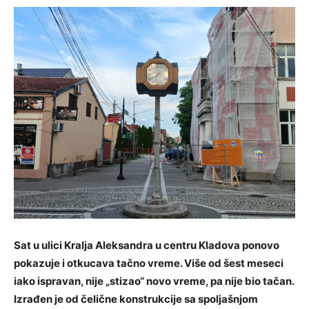
Sat u ulici Kralja Aleksandra u centru Kladova ponovo
pokazuje i otkucava tačno vreme. Više od šest meseci
iako ispravan, nije „stizao“ novo vreme, pa nije bio tačan.
Izrađen je od čelične konstrukcije sa spoljašnjom