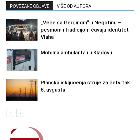
POVEZANE OBJAVE
VIŠE OD AUTORA
„Veče sa Gerginom“ u Negotinu –
pesmom i tradicijom čuvaju identitet
Vlaha
Mobilna ambulanta i u Kladovu
Planska isključenja struje za četvrtak
6. avgusta