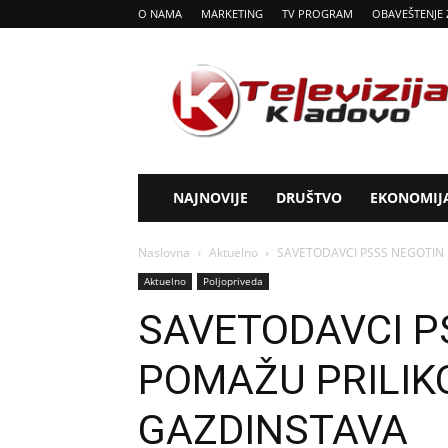
O NAMA
MARKETING
TV PROGRAM
OBAVEŠTENJE 
Tv
Kladovo
NAJNOVIJE
DRUŠTVO
EKONOMIJ
Naslovna
Aktuelno
SAVETODAVCI PSSS NEGOTIN
Aktuelno
Poljopriveda
SAVETODAVCI P
POMAŽU PRILI
GAZDINSTAVA