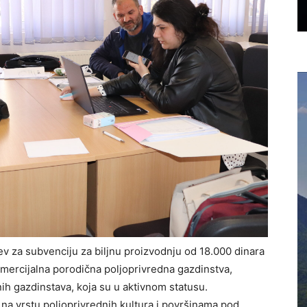
v za subvenciju za biljnu proizvodnju od 18.000 dinara
omercijalna porodična poljoprivredna gazdinstva,
nih gazdinstava, koja su u aktivnom statusu.
na vrstu poljoprivrednih kultura i površinama pod