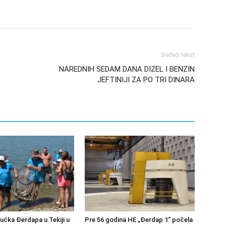
Sledeći tekst
NAREDNIH SEDAM DANA DIZEL I BENZIN
JEFTINIJI ZA PO TRI DINARA
bućka Đerdapa u Tekiji u
Pre 56 godina HE „Đerdap 1“ počela