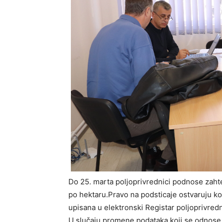
Do 25. marta poljoprivrednici podnose zahte
po hektaru.Pravo na podsticaje ostvaruju k
upisana u elektronski Registar poljoprivred
U slučaju promene podataka koji se odnose 