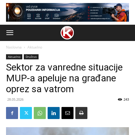
Naslovna
Aktuelno
Aktuelno
Društvo
Sektor za vanredne situacije
MUP-a apeluje na građane
oprez sa vatrom
28.05.2026
243