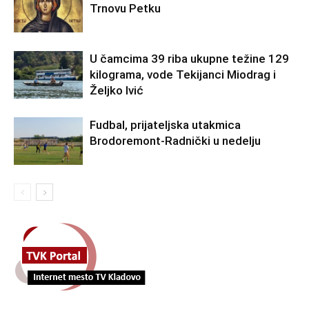
Trnovu Petku
U čamcima 39 riba ukupne težine 129
kilograma, vode Tekijanci Miodrag i
Željko Ivić
Fudbal, prijateljska utakmica
Brodoremont-Radnički u nedelju