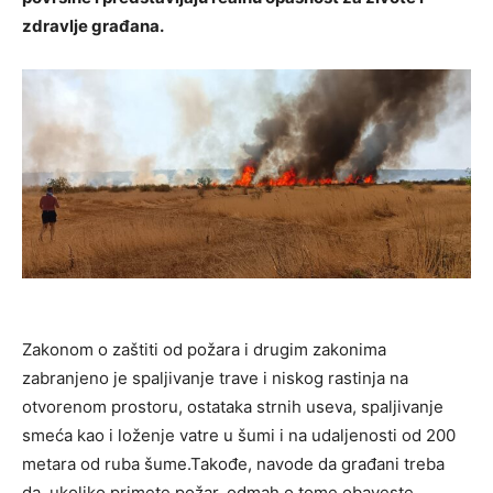
zdravlje građana.
Zakonom o zaštiti od požara i drugim zakonima
zabranjeno je spaljivanje trave i niskog rastinja na
otvorenom prostoru, ostataka strnih useva, spaljivanje
smeća kao i loženje vatre u šumi i na udaljenosti od 200
metara od ruba šume.Takođe, navode da građani treba
da, ukoliko primete požar, odmah o tome obaveste