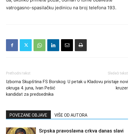
vatrogasno-spasilačku jedinicu na broj telefona 193.
Prethodni tekst
Sledeći tekst
Izborna Skupština FS Borskog
U petak u Kladovu pristaje novi
okruga 4. juna, Ivan Pešić
kruzer
kandidat za predsednika
POVEZANE OBJAVE
VIŠE OD AUTORA
Srpska pravoslavna crkva danas slavi