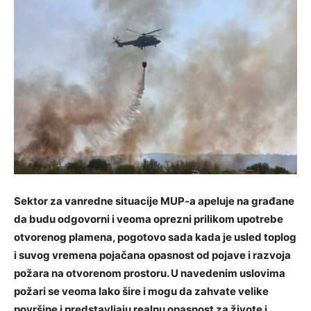
Sektor za vanredne situacije MUP-a apeluje na građane
da budu odgovorni i veoma oprezni prilikom upotrebe
otvorenog plamena, pogotovo sada kada je usled toplog
i suvog vremena pojačana opasnost od pojave i razvoja
požara na otvorenom prostoru. U navedenim uslovima
požari se veoma lako šire i mogu da zahvate velike
površine i predstavljaju realnu opasnost za živote i