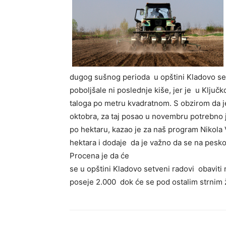
dugog sušnog perioda u opštini Kladovo set
poboljšale ni poslednje kiše, jer je u Ključ
taloga po metru kvadratnom. S obzirom da je
oktobra, za taj posao u novembru potrebno 
po hektaru, kazao je za naš program Nikola 
hektara i dodaje da je važno da se na pesk
Procena je da će
se u opštini Kladovo setveni radovi obaviti
poseje 2.000 dok će se pod ostalim strnim ž