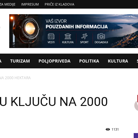
ZA MEDIJE
IMPRESUM
PRIČE IZ KLADOVA
A
TURIZAM
POLJOPRIVEDA
POLITIKA
KULTURA
 NA 2000 HEKTARA
U KLJUČU NA 2000
1131