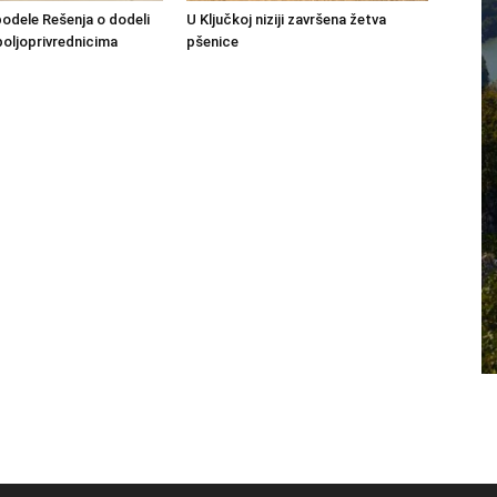
podele Rešenja o dodeli
U Ključkoj niziji završena žetva
poljoprivrednicima
pšenice