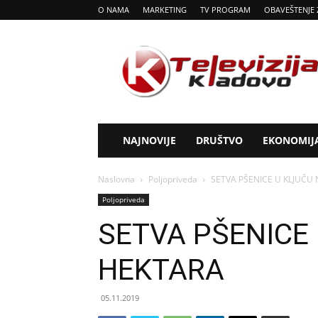
O NAMA
MARKETING
TV PROGRAM
OBAVEŠTENJE 
Tv
Kladovo
NAJNOVIJE
DRUŠTVO
EKONOMIJ
Naslovna
Poljopriveda
SETVA PŠENICE U KLJUČU
Poljopriveda
SETVA PŠENICE 
HEKTARA
05.11.2019