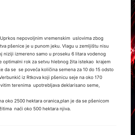
Uprkos nepovoljnim vremenskim uslovima zbog
va pšenice je u punom jeku. Vlagu u zemljištu nisu
koj niziji izmereno samo u proseku 6 litara vodenog
 optimalni rok za setvu hlebnog žita istekao krajem
je da se se poveća količina semena za 10 do 15 odsto
Verbunkić iz Rtkova koji pšenicu seje na oko 170
ovitim terenima upotrebljava deklarisano seme,
 na oko 2500 hektara oranica,plan je da se pšenicom
itima naći oko 500 hektara njiva.