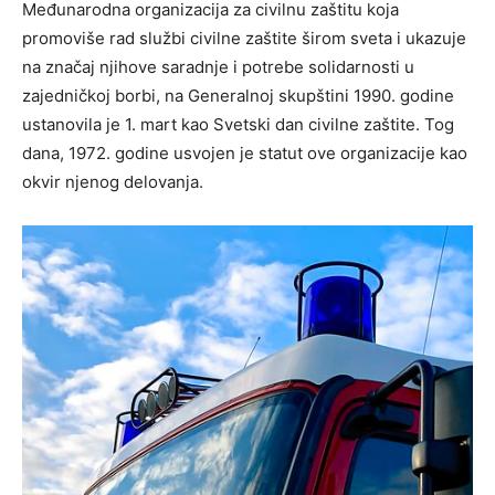
Međunarodna organizacija za civilnu zaštitu koja
promoviše rad službi civilne zaštite širom sveta i ukazuje
na značaj njihove saradnje i potrebe solidarnosti u
zajedničkoj borbi, na Generalnoj skupštini 1990. godine
ustanovila je 1. mart kao Svetski dan civilne zaštite. Tog
dana, 1972. godine usvojen je statut ove organizacije kao
okvir njenog delovanja.