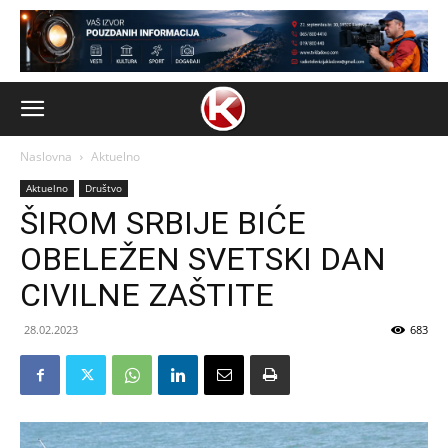
Naslovna
Aktuelno
Aktuelno
Društvo
ŠIROM SRBIJE BIĆE
OBELEŽEN SVETSKI DAN
CIVILNE ZAŠTITE
28.02.2023
683