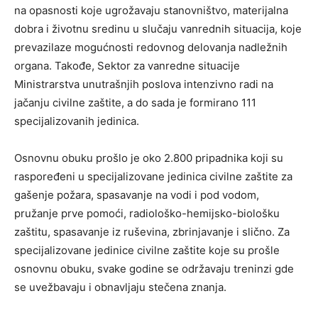
na opasnosti koje ugrožavaju stanovništvo, materijalna
dobra i životnu sredinu u slučaju vanrednih situacija, koje
prevazilaze mogućnosti redovnog delovanja nadležnih
organa. Takođe, Sektor za vanredne situacije
Ministrarstva unutrašnjih poslova intenzivno radi na
jačanju civilne zaštite, a do sada je formirano 111
specijalizovanih jedinica.
Osnovnu obuku prošlo je oko 2.800 pripadnika koji su
raspoređeni u specijalizovane jedinica civilne zaštite za
gašenje požara, spasavanje na vodi i pod vodom,
pružanje prve pomoći, radiološko-hemijsko-biološku
zaštitu, spasavanje iz ruševina, zbrinjavanje i slično. Za
specijalizovane jedinice civilne zaštite koje su prošle
osnovnu obuku, svake godine se održavaju treninzi gde
se uvežbavaju i obnavljaju stečena znanja.