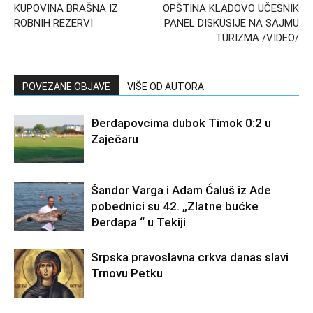
KUPOVINA BRAŠNA IZ
OPŠTINA KLADOVO UČESNIK
ROBNIH REZERVI
PANEL DISKUSIJE NA SAJMU
TURIZMA /VIDEO/
POVEZANE OBJAVE
VIŠE OD AUTORA
Đerdapovcima dubok Timok 0:2 u
Zaječaru
Šandor Varga i Adam Ćaluš iz Ade
pobednici su 42. „Zlatne bućke
Đerdapa “ u Tekiji
Srpska pravoslavna crkva danas slavi
Trnovu Petku