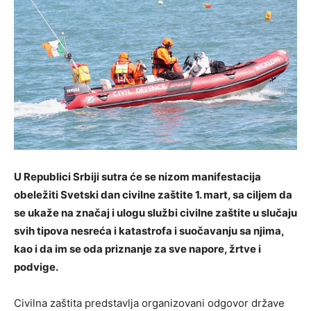
U Republici Srbiji sutra će se nizom manifestacija
obeležiti Svetski dan civilne zaštite 1. mart, sa ciljem da
se ukaže na značaj i ulogu službi civilne zaštite u slučaju
svih tipova nesreća i katastrofa i suočavanju sa njima,
kao i da im se oda priznanje za sve napore, žrtve i
podvige.
Civilna zaštita predstavlja organizovani odgovor države