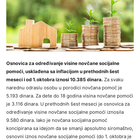
Osnovica za određivanje visine novčane socijalne
pomoći, usklađena sa inflacijom u prethodnih šest
meseci i od 1. oktobra iznosi 10.385 dinara.
Za svaku
narednu odraslu osobu u porodici novčana pomoć je
5.193 dinara. Za dete do 18 godina visina novčane pomoći
je 3.116 dinara. U prethodnih šest meseci je osnovica za
određivanje visine novčane socijalne pomoći iznosila
9.580 dinara. Iako je novčana socijalna pomoć
koncipirana sa idejom da se smanji apsolutno siromaštvo,
osnovni iznos novčane socijalne pomoći (do 1. oktobra je