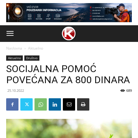
Naslovna
Aktuelno
Aktuelno
Društvo
SOCIJALNA POMOĆ
POVEĆANA ZA 800 DINARA
25.10.2022
689