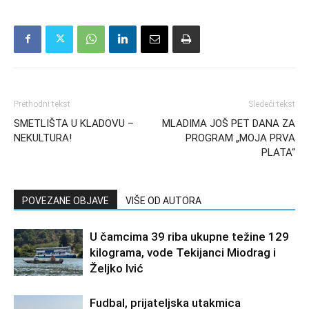
Prethodni tekst
Sledeći tekst
SMETLIŠTA U KLADOVU –
MLADIMA JOŠ PET DANA ZA
NEKULTURA!
PROGRAM „MOJA PRVA
PLATA“
POVEZANE OBJAVE
VIŠE OD AUTORA
U čamcima 39 riba ukupne težine 129
kilograma, vode Tekijanci Miodrag i
Željko Ivić
Fudbal, prijateljska utakmica