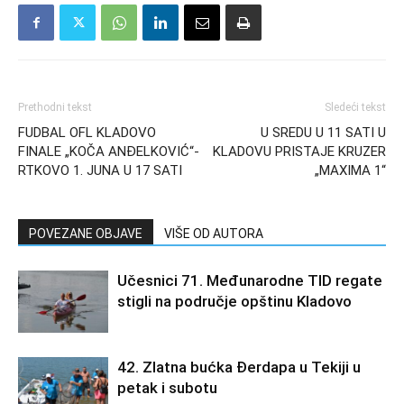
Prethodni tekst
Sledeći tekst
FUDBAL OFL KLADOVO
U SREDU U 11 SATI U
FINALE „KOČA ANĐELKOVIĆ“-
KLADOVU PRISTAJE KRUZER
RTKOVO 1. JUNA U 17 SATI
„MAXIMA 1“
POVEZANE OBJAVE
VIŠE OD AUTORA
Učesnici 71. Međunarodne TID regate
stigli na područje opštinu Kladovo
42. Zlatna bućka Đerdapa u Tekiji u
petak i subotu