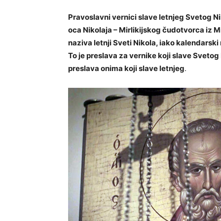
Pravoslavni vernici slave letnjeg Svetog N
oca Nikolaja – Mirlikijskog čudotvorca iz Mire
naziva letnji Sveti Nikola, iako kalendarski
To je preslava za vernike koji slave Svetog
preslava onima koji slave letnjeg
.