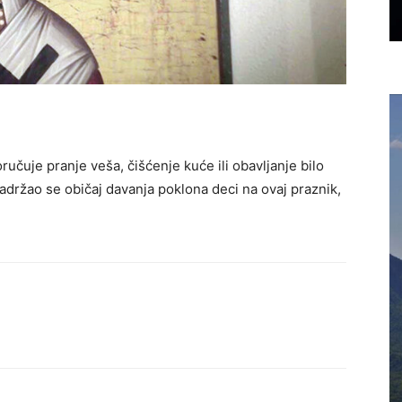
učuje pranje veša, čišćenje kuće ili obavljanje bilo
adržao se običaj davanja poklona deci na ovaj praznik,