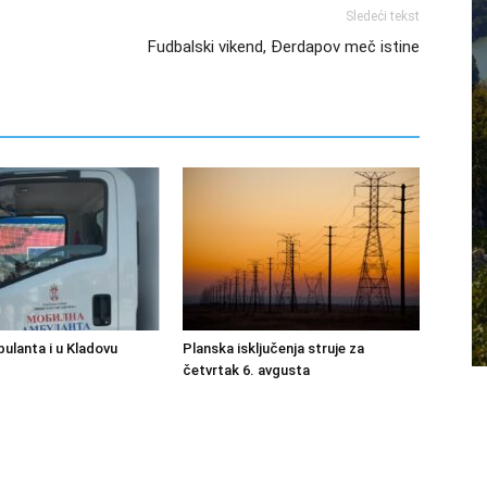
Sledeći tekst
Fudbalski vikend, Đerdapov meč istine
ulanta i u Kladovu
Planska isključenja struje za
četvrtak 6. avgusta