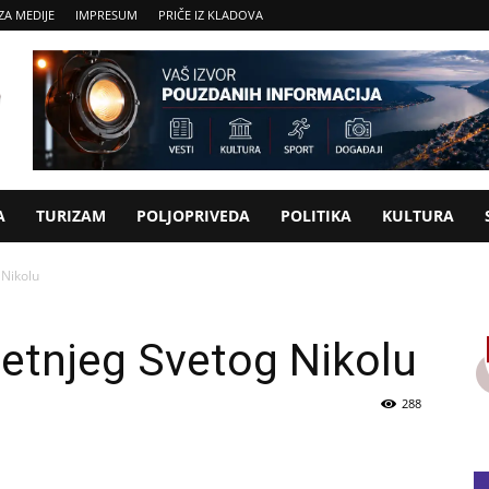
ZA MEDIJE
IMPRESUM
PRIČE IZ KLADOVA
A
TURIZAM
POLJOPRIVEDA
POLITIKA
KULTURA
 Nikolu
letnjeg Svetog Nikolu
288