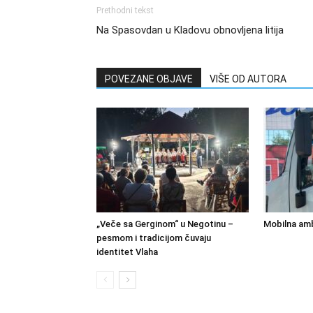
Prethodni tekst
Na Spasovdan u Kladovu obnovljena litija
POVEZANE OBJAVE
VIŠE OD AUTORA
„Veče sa Gerginom“ u Negotinu –
Mobilna amb
pesmom i tradicijom čuvaju
identitet Vlaha