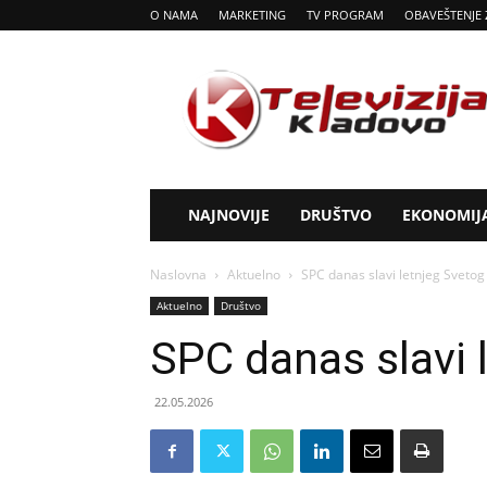
O NAMA
MARKETING
TV PROGRAM
OBAVEŠTENJE 
Tv
Kladovo
NAJNOVIJE
DRUŠTVO
EKONOMIJ
Naslovna
Aktuelno
SPC danas slavi letnjeg Svetog
Aktuelno
Društvo
SPC danas slavi 
22.05.2026