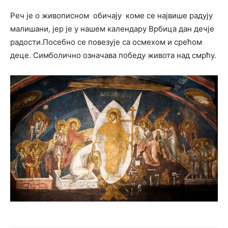
Реч је о живописном обичају коме се највише радују
малишани, јер је у нашем календару Врбица дан дечје
радости.Посебно се повезује са осмехом и срећом
деце. Симболично означава победу живота над смрћу.