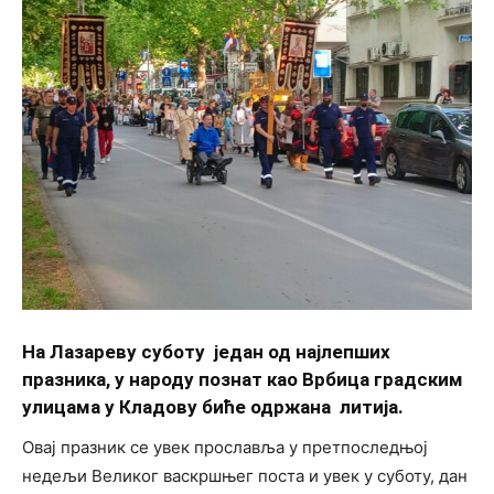
На Лазареву суботу један од најлепших
празника, у народу познат као Врбица градским
улицама у Кладову биће одржана литија.
Овај празник се увек прославља у претпоследњој
недељи Великог васкршњег поста и увек у суботу, дан