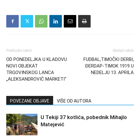
Prethodni tekst
Sledeći tekst
OD PONEDELJKA U KLADOVU
FUDBAL,TIMOČKI DERBI,
NOVI OBJEKAT
ĐERDAP-TIMOK 1919 U
TRGOVINSKOG LANCA
NEDELJU 13. APRILA
„ALEKSANDROVIĆ MARKETI“
POVEZANE OBJAVE
VIŠE OD AUTORA
U Tekiji 37 kotlića, pobednik Mihajlo
Matejević