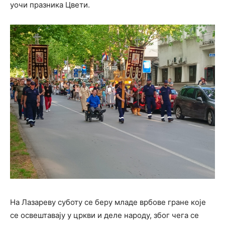
уочи празника Цвети.
На Лазареву суботу се беру младе врбове гране које
се освештавају у цркви и деле народу, због чега се