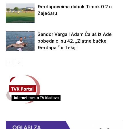
Đerdapovcima dubok Timok 0:2 u
Zaječaru
Šandor Varga i Adam Ćaluš iz Ade
pobednici su 42. „Zlatne bućke
Đerdapa “ u Tekiji