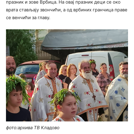
празник и зове Врбица. На овај празник деци се око
врата стављају звончићи, а од врбиних гранчица праве
се венчићи за главу.
фото:архива ТВ Кладово