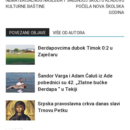
NEMATERIJALNOG NASLEĐA I
SREDNJOJ ŠKOLI U KLADOVU
KULTURNE BAŠTINE
POČELA NOVA ŠKOLSKA
GODINA
POVEZANE OBJAVE
VIŠE OD AUTORA
Đerdapovcima dubok Timok 0:2 u
Zaječaru
Šandor Varga i Adam Ćaluš iz Ade
pobednici su 42. „Zlatne bućke
Đerdapa “ u Tekiji
Srpska pravoslavna crkva danas slavi
Trnovu Petku