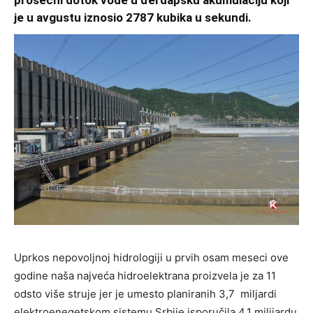
prosečni dotok vode u đerdapsku akumulaciju koji
je u avgustu iznosio 2787 kubika u sekundi.
Uprkos nepovoljnoj hidrologiji u prvih osam meseci ove
godine naša najveća hidroelektrana proizvela je za 11
odsto više struje jer je umesto planiranih 3,7 miljardi
elektroenegetskom sistemu Srbije isporučila 4,1 milijardu