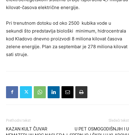
kilovat-časova električne energije.
Pri trenutnom dotoku od oko 2500 kubika vode u
sekundi što predstavlja biološki minimum, hidrocentrala
kod Kladovo dnevno proizvodi 8 miliona kilovat časova
zelene energije. Plan za septembar je 278 miliona kilovat
sati struje.
Prethodni tekst
Sledeći tekst
KAZAN KULT ČUVAR
U PET OSMOGODIŠNJIH I U