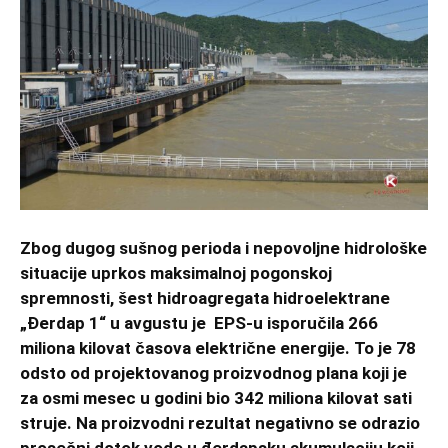
Zbog dugog sušnog perioda i nepovoljne hidrološke
situacije uprkos maksimalnoj pogonskoj
spremnosti, šest hidroagregata hidroelektrane
„Đerdap 1“
u avgustu je
EPS-u isporučila 266
miliona kilovat časova električne energije. To je 78
odsto od projektovanog proizvodnog plana koji je
za osmi mesec u godini bio 342 miliona kilovat sati
struje. Na proizvodni rezultat negativno se odrazio