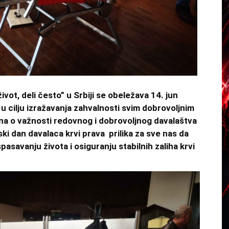
ivot, deli često” u Srbiji se obeležava 14. jun
 u cilju izražavanja zahvalnosti svim dobrovoljnim
ana o važnosti redovnog i dobrovoljnog davalaštva
ki dan davalaca krvi prava prilika za sve nas da
pasavanju života i osiguranju stabilnih zaliha krvi