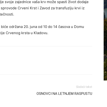
lje svoje zajednice vaša krv može spasti život dodaje
sprovode Crveni Krst i Zavod za transfuziju krvi iz
tečnosti.
i biće održana 20. juna od 10 do 14 časova u Domu
cije Crvenog krsta u Kladovu.
Sledeći tekst
OSNOVCI NA LETNJEM RASPUSTU