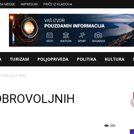
ZA MEDIJE
IMPRESUM
PRIČE IZ KLADOVA
A
TURIZAM
POLJOPRIVEDA
POLITIKA
KULTURA
DAVALACA KRVI
OBROVOLJNIH
585