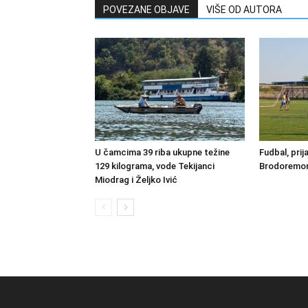
POVEZANE OBJAVE
VIŠE OD AUTORA
U čamcima 39 riba ukupne težine
Fudbal, prij
129 kilograma, vode Tekijanci
Brodoremont
Miodrag i Željko Ivić