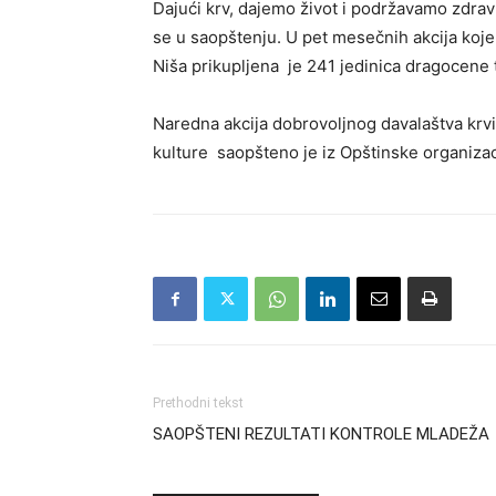
Dajući krv, dajemo život i podržavamo zdrav
se u saopštenju. U pet mesečnih akcija koje 
Niša prikupljena je 241 jedinica dragocene 
Naredna akcija dobrovoljnog davalaštva krv
kulture saopšteno je iz Opštinske organiza
Prethodni tekst
SAOPŠTENI REZULTATI KONTROLE MLADEŽA