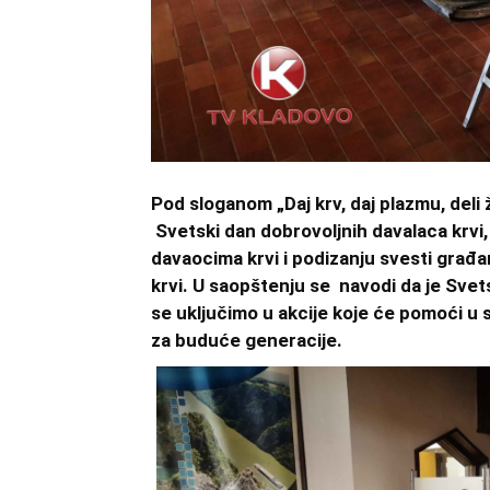
Pod sloganom „Daj krv, daj plazmu, deli ž
Svetski dan dobrovoljnih davalaca krvi,
davaocima krvi i podizanju svesti građ
krvi. U saopštenju se navodi da je Svets
se uključimo u akcije koje će pomoći u s
za buduće generacije.