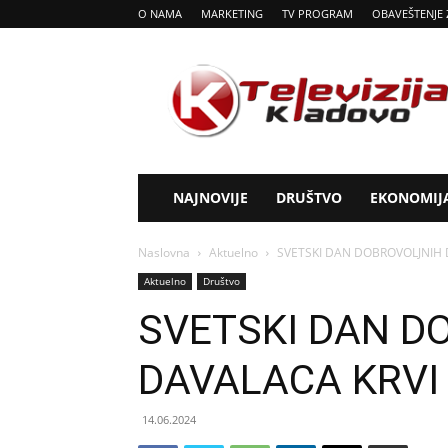
O NAMA
MARKETING
TV PROGRAM
OBAVEŠTENJE 
Tv
Kladovo
NAJNOVIJE
DRUŠTVO
EKONOMIJ
Naslovna
Aktuelno
SVETSKI DAN DOBROVOLJNIH 
Aktuelno
Društvo
SVETSKI DAN D
DAVALACA KRVI
14.06.2024