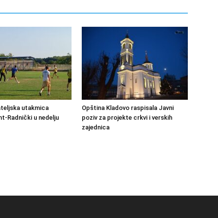
ateljska utakmica
Opština Kladovo raspisala Javni
-Radnički u nedelju
poziv za projekte crkvi i verskih
zajednica