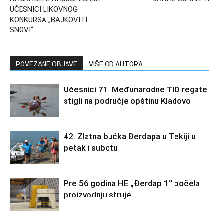
UČESNICI LIKOVNOG
KONKURSA „BAJKOVITI
SNOVI“
POVEZANE OBJAVE
VIŠE OD AUTORA
Učesnici 71. Međunarodne TID regate
stigli na područje opštinu Kladovo
42. Zlatna bućka Đerdapa u Tekiji u
petak i subotu
Pre 56 godina HE „Đerdap 1“ počela
proizvodnju struje