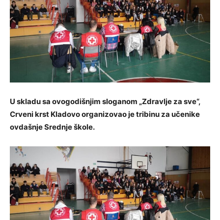
U skladu sa ovogodišnjim sloganom „Zdravlje za sve“,
Crveni krst Kladovo organizovao je tribinu za učenike
ovdašnje Srednje škole.