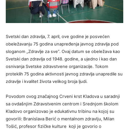
Svetski dan zdravlja, 7. april, ove godine je posvećen
obeležavanju 75 godina unapređenja javnog zdravlja pod
sloganom „Zdravlje za sve”. Ovaj datum se obeležava kao
Svetski dan zdravlja od 1948. godine, a ujedno i kao dan
osnivanja Svetske zdravstvene organizacije. Tokom
proteklih 75 godina aktivnosti javnog zdravlja unapredile su
zdravlje i kvalitet života velikog broja ljudi.
Povodom ovog značajnog Crveni krst Kladova u saradnji
sa ovdašnjim Zdravstvenim centrom i Srednjom školom
Kladovo organizovao je edukativnu tribinu na kojoj su
govorili: Branislava Berić o mentalnom zdravlju, Milan
Tošić, profesor fizičke kulture koji je govorio o