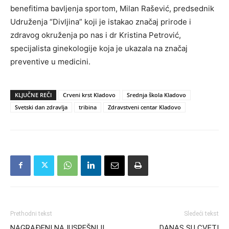
benefitima bavljenja sportom, Milan Rašević, predsednik
Udruženja “Divljina” koji je istakao značaj prirode i
zdravog okruženja po nas i dr Kristina Petrović,
specijalista ginekologije koja je ukazala na značaj
preventive u medicini.
KLJUČNE REČI
Crveni krst Kladovo
Srednja škola Kladovo
Svetski dan zdravlja
tribina
Zdravstveni centar Kladovo
Prethodni tekst
Sledeći tekst
NAGRAĐENI NAJUSPEŠNIJI
DANAS SU CVETI