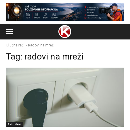
Ključne reči
Radovi na mreži
Tag:
radovi na mreži
Aktuelno