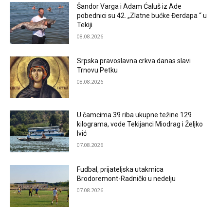
Šandor Varga i Adam Ćaluš iz Ade
pobednici su 42. „Zlatne bućke Đerdapa “ u
Tekiji
08.08.2026
Srpska pravoslavna crkva danas slavi
Trnovu Petku
08.08.2026
U čamcima 39 riba ukupne težine 129
kilograma, vode Tekijanci Miodrag i Željko
Ivić
07.08.2026
Fudbal, prijateljska utakmica
Brodoremont-Radnički u nedelju
07.08.2026